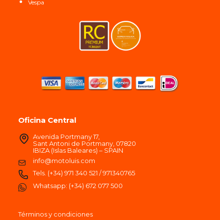
Vespa
Oficina Central
Avenida Portmany 17,
Sant Antoni de Portmany, 07820
IBIZA (Islas Baleares) – SPAIN
info@motoluis.com
Tels.
(+34) 971 340 521
/
971340765
Whatsapp:
(+34) 672 077 500
Términos y condiciones