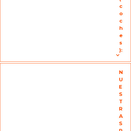
c
o
c
h
e
s
):
N
U
E
S
T
R
A
S
R