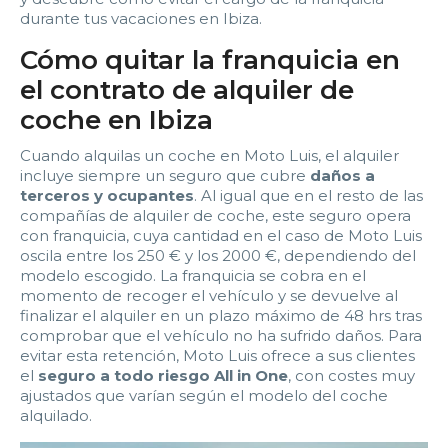
2:00
2:30
3:00
3:30
durante tus vacaciones en Ibiza.
4:00
4:30
5:00
5:30
Cómo quitar la franquicia en
el contrato de alquiler de
6:00
6:30
7:00
7:30
coche en Ibiza
8:00
8:30
9:00
9:30
Cuando alquilas un coche en Moto Luis, el alquiler
incluye siempre un seguro que cubre
daños a
10:00
10:30
11:00
11:30
terceros y ocupantes
. Al igual que en el resto de las
compañías de alquiler de coche, este seguro opera
12:00
12:30
13:00
13:30
con franquicia, cuya cantidad en el caso de Moto Luis
oscila entre los 250 € y los 2000 €, dependiendo del
modelo escogido. La franquicia se cobra en el
14:00
14:30
15:00
15:30
momento de recoger el vehículo y se devuelve al
finalizar el alquiler en un plazo máximo de 48 hrs tras
16:00
16:30
17:00
17:30
comprobar que el vehículo no ha sufrido daños. Para
evitar esta retención, Moto Luis ofrece a sus clientes
el
seguro a todo riesgo All in One
, con costes muy
18:00
18:30
19:00
19:30
ajustados que varían según el modelo del coche
alquilado.
20:00
20:30
21:00
21:30