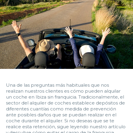
14:00
14:30
15:00
15:30
16:00
16:30
17:00
17:30
18:00
18:30
19:00
19:30
20:00
20:30
21:00
21:30
22:00
22:30
23:00
23:30
Devolver vehículo:
Una de las preguntas más habituales que nos
Fecha y hora devolución:
realizan nuestros clientes es cómo pueden alquilar
un coche en Ibiza sin franquicia. Tradicionalmente, el
sector del alquiler de coches establece depósitos de
diferentes cuantías como medida de prevención
ante posibles daños que se puedan realizar en el
0:00
0:30
1:00
1:30
coche durante el alquiler.
Si no deseas que se te
realice esta retención, sigue leyendo nuestro artículo
y descubre cómo evitar el cargo de la franquicia