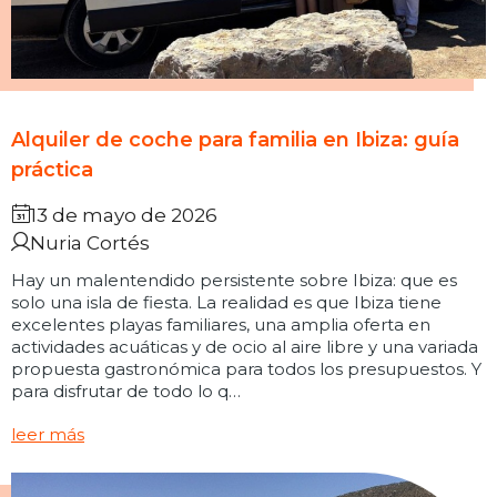
2:00
2:30
3:00
3:30
4:00
4:30
5:00
5:30
6:00
6:30
7:00
7:30
Alquiler de coche para familia en Ibiza: guía
8:00
8:30
9:00
9:30
práctica
10:00
10:30
11:00
11:30
13 de mayo de 2026
Nuria Cortés
12:00
12:30
13:00
13:30
Hay un malentendido persistente sobre Ibiza: que es
solo una isla de fiesta. La realidad es que Ibiza tiene
14:00
14:30
15:00
15:30
excelentes playas familiares, una amplia oferta en
actividades acuáticas y de ocio al aire libre y una variada
16:00
16:30
17:00
17:30
propuesta gastronómica para todos los presupuestos. Y
para disfrutar de todo lo q…
18:00
18:30
19:00
19:30
leer más
20:00
20:30
21:00
21:30