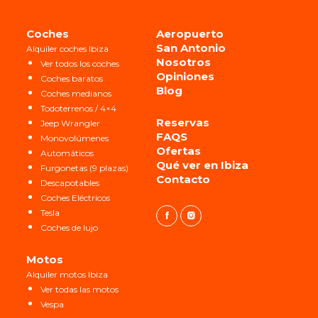
Coches
Aeropuerto
San Antonio
Alquiler coches Ibiza
Nosotros
Ver todos los coches
Opiniones
Coches baratos
Blog
Coches medianos
Todoterrenos / 4×4
Reservas
Jeep Wrangler
FAQS
Monovolúmenes
Ofertas
Automáticos
Qué ver en Ibiza
Furgonetas (9 plazas)
Contacto
Descapotables
Coches Eléctricos
Tesla
Coches de lujo
Motos
Alquiler motos Ibiza
Ver todas las motos
Vespa