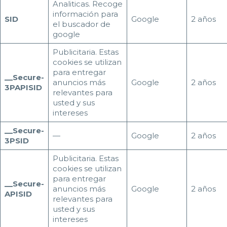
Analiticas. Recoge
información para
SID
Google
2 años
el buscador de
google
Publicitaria. Estas
cookies se utilizan
para entregar
__Secure-
anuncios más
Google
2 años
3PAPISID
relevantes para
usted y sus
intereses
__Secure-
—
Google
2 años
3PSID
Publicitaria. Estas
cookies se utilizan
para entregar
__Secure-
anuncios más
Google
2 años
APISID
relevantes para
usted y sus
intereses