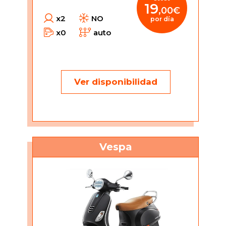
19
,00€
x2
NO
por día
x0
auto
Ver disponibilidad
Vespa