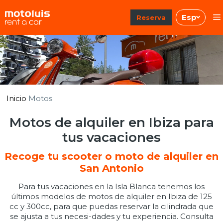
Saltar
Esp
al
Reserva
contenido
Inicio
Motos
Motos de alquiler en Ibiza para
tus vacaciones
Recoge tu scooter o moto de alquiler en
San Antonio
Para tus vacaciones en la Isla Blanca tenemos los
últimos modelos de motos de alquiler en Ibiza de 125
cc y 300cc, para que puedas reservar la cilindrada que
se ajusta a tus necesi-dades y tu experiencia. Consulta