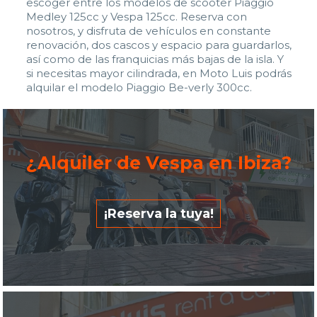
escoger entre los modelos de scooter Piaggio
Medley 125cc y Vespa 125cc. Reserva con
nosotros, y disfruta de vehículos en constante
renovación, dos cascos y espacio para guardarlos,
así como de las franquicias más bajas de la isla. Y
si necesitas mayor cilindrada, en Moto Luis podrás
alquilar el modelo Piaggio Be-verly 300cc.
¿Alquiler de Vespa en Ibiza?
¡Reserva la tuya!