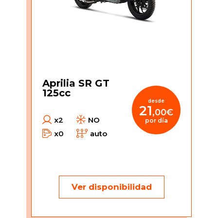
Aprilia SR GT
125cc
desde
21
,00€
x2
NO
por día
x0
auto
Ver disponibilidad