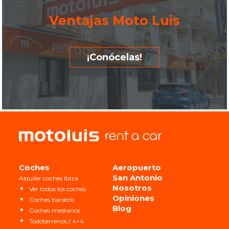
Ventajas Moto Luis
¡Conócelas!
Coches
Aeropuerto
San Antonio
Alquiler coches Ibiza
Nosotros
Ver todos los coches
Opiniones
Coches baratos
Blog
Coches medianos
Todoterrenos / 4×4