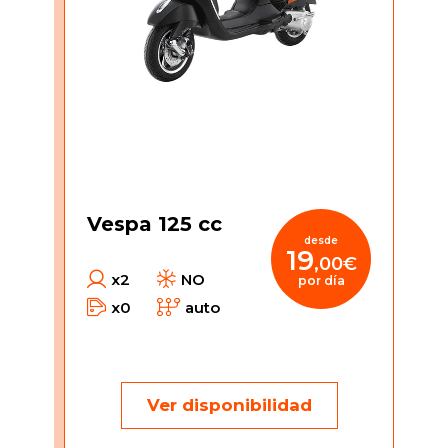
Vespa 125 cc
desde
19
,00€
x2
NO
por día
x0
auto
Ver disponibilidad