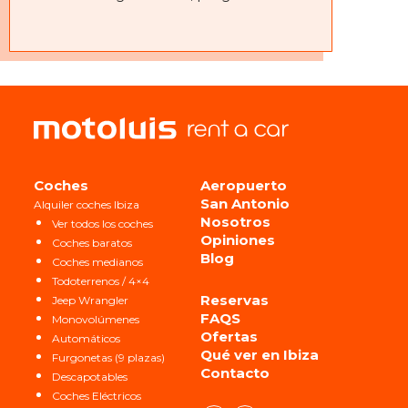
Coches
Aeropuerto
San Antonio
Alquiler coches Ibiza
Nosotros
Ver todos los coches
Opiniones
Coches baratos
Blog
Coches medianos
Todoterrenos / 4×4
Reservas
Jeep Wrangler
FAQS
Monovolúmenes
Ofertas
Automáticos
Qué ver en Ibiza
Furgonetas (9 plazas)
Contacto
Descapotables
Coches Eléctricos