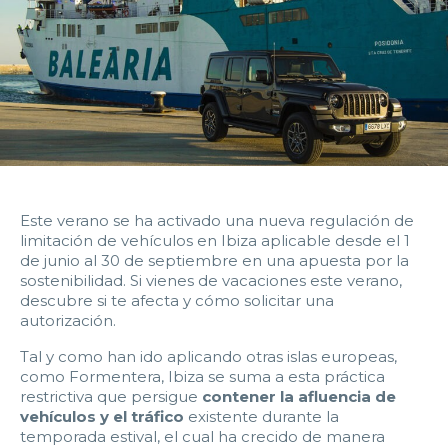
14:00
14:30
15:00
15:30
16:00
16:30
17:00
17:30
18:00
18:30
19:00
19:30
20:00
20:30
21:00
21:30
22:00
22:30
23:00
23:30
Este verano se ha activado una nueva regulación de
Devolver vehículo:
limitación de vehículos en Ibiza aplicable desde el 1
de junio al 30 de septiembre en una apuesta por la
sostenibilidad. Si vienes de vacaciones este verano,
Fecha y hora devolución:
descubre si te afecta y cómo solicitar una
autorización.
Tal y como han ido aplicando otras islas europeas,
como Formentera, Ibiza se suma a esta práctica
restrictiva que persigue
contener la afluencia de
0:00
0:30
1:00
1:30
vehículos y el tráfico
existente durante la
temporada estival, el cual ha crecido de manera