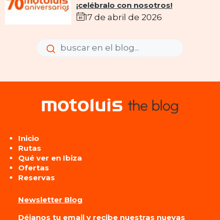
¡celébralo con nosotros!
17 de abril de 2026
Enviar
Enviar
Inicio
Rutas
Qué ver en Ibiza
Ofertas
Reservas
Newsletter Blog
Déjanos tu email y recibe nuestras nuevas