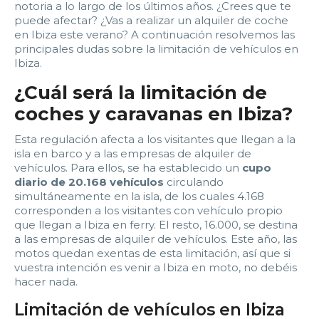
2:00
2:30
3:00
3:30
notoria a lo largo de los últimos años. ¿Crees que te
puede afectar? ¿Vas a realizar un alquiler de coche
4:00
4:30
5:00
5:30
en Ibiza este verano? A continuación resolvemos las
principales dudas sobre la limitación de vehículos en
Ibiza.
6:00
6:30
7:00
7:30
¿Cuál será la limitación de
8:00
8:30
9:00
9:30
coches y caravanas en Ibiza?
10:00
10:30
11:00
11:30
Esta regulación afecta a los visitantes que llegan a la
isla en barco y a las empresas de alquiler de
12:00
12:30
13:00
13:30
vehículos. Para ellos, se ha establecido un
cupo
diario de 20.168 vehículos
circulando
simultáneamente en la isla, de los cuales 4.168
14:00
14:30
15:00
15:30
corresponden a los visitantes con vehículo propio
que llegan a Ibiza en ferry. El resto, 16.000, se destina
16:00
16:30
17:00
17:30
a las empresas de alquiler de vehículos. Este año, las
motos quedan exentas de esta limitación, así que si
vuestra intención es venir a Ibiza en moto, no debéis
18:00
18:30
19:00
19:30
hacer nada.
20:00
20:30
21:00
21:30
Limitación de vehículos en Ibiza