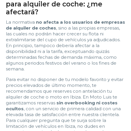
para alquiler de coche: ¿me
22:00
22:30
23:00
23:30
afectará?
Edad:
La normativa
no afecta a los usuarios de empresas
de alquiler de coches
, sino a las propias empresas,
las cuales no podrán hacer crecer su flota ni
Promo code:
extralimitarse del cupo de vehículos ya adjudicados.
En principio, tampoco debería afectar a la
disponibilidad ni a la tarifa, exceptuando quizás
Reservar
determinadas fechas de demanda máxima, como
algunos periodos festivos del verano o los fines de
semana.
Para evitar no disponer de tu modelo favorito y evitar
precios elevados de último momento, te
recomendamos que reserves con antelación tu
alquiler de coche o moto en Ibiza. En Moto Luis te
garantizamos reservas
sin overbooking ni costes
ocultos
, con un servicio de primera calidad con una
elevada tasa de satisfacción entre nuestra clientela.
Para cualquier pregunta que te surja sobre la
limitación de vehículos en Ibiza, no dudes en