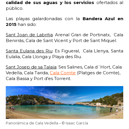
2:00
2:30
3:00
3:30
calidad de sus aguas y los servicios
ofertados al
público.
4:00
4:30
5:00
5:30
Las playas galardonadas con la
Bandera Azul en
2015
han sido:
6:00
6:30
7:00
7:30
Sant Joan de Labritja
: Arenal Gran de Portinatx, Cala
Benirrás, Cala de Sant Vicent y Port de Sant Miquel.
8:00
8:30
9:00
9:30
Santa Eularia des Riu
: Es Figueral, Cala Llenya, Santa
10:00
10:30
11:00
11:30
Eulalia, Cala Llonga y Playa des Riu.
Sant Josep de sa Talaïa
: Ses Salines, Cala d´Hort, Cala
12:00
12:30
13:00
13:30
Vedella, Cala Tarida,
Cala Comte
(Platges de Comte),
Cala Bassa y Port d’es Torrent.
14:00
14:30
15:00
15:30
16:00
16:30
17:00
17:30
18:00
18:30
19:00
19:30
20:00
20:30
21:00
21:30
Panorámica de Cala Vedella – © Isaac García