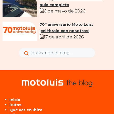
guía completa
6 de mayo de 2026
70º aniversario Moto Luis:
¡celébralo con nosotros!
17 de abril de 2026
Enviar
Enviar
Inicio
Rutas
Qué ver en Ibiza