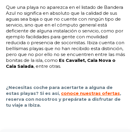
22:00
22:30
23:00
23:30
Que una playa no aparezca en el listado de Bandera
Azul no significa en absoluto que la calidad de sus
Edad:
aguas sea baja o que no cuente con ningún tipo de
servicio, sino que en el cómputo general está
deficiente de alguna instalación o servicio, como por
Promo code:
ejemplo facilidades para gente con movilidad
reducida o presencia de socorristas. Ibiza cuenta con
bellísimas playas que no han recibido esta distinción,
Reservar
pero que no por ello no se encuentren entre las más
bonitas de la isla, como
Es Cavallet, Cala Nova o
Cala Salada
, entre otras.
¿Necesitas coche para acertarte a alguna de
estas playas? Si es así,
conoce nuestras ofertas
,
reserva con nosotros y prepárate a disfrutar de
tu viaje a Ibiza.