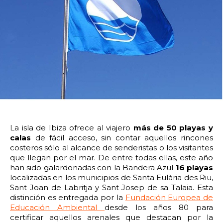
14:00
14:30
15:00
15:30
16:00
16:30
17:00
17:30
18:00
18:30
19:00
19:30
20:00
20:30
21:00
21:30
22:00
22:30
23:00
23:30
Devolver vehículo:
La isla de Ibiza ofrece al viajero
más de 50 playas y
calas
de fácil acceso, sin contar aquellos rincones
Fecha y hora devolución:
costeros sólo al alcance de senderistas o los visitantes
que llegan por el mar. De entre todas ellas, este año
han sido galardonadas con la Bandera Azul
16 playas
localizadas en los municipios de Santa Eulària des Riu,
Sant Joan de Labritja y Sant Josep de sa Talaia. Esta
distinción es entregada por la
Fundación Europea de
0:00
0:30
1:00
1:30
Educación Ambiental
desde los años 80 para
certificar aquellos arenales que destacan por la