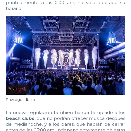
2:00
2:30
3:00
3:30
puntualmente a las 0:00 am, no verá afectado su
horario.
4:00
4:30
5:00
5:30
6:00
6:30
7:00
7:30
8:00
8:30
9:00
9:30
10:00
10:30
11:00
11:30
12:00
12:30
13:00
13:30
14:00
14:30
15:00
15:30
16:00
16:30
17:00
17:30
Privilege – Ibiza
18:00
18:30
19:00
19:30
La nueva regulación también ha contemplado a los
beach clubs
, que no podrán ofrecer música después
20:00
20:30
21:00
21:30
de medianoche, y a los bares, que habrán de cerrar
antes de las 03:00 am. Independientemente de estas