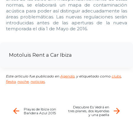
normas, se elaborará un mapa de contaminación
22:00
22:30
23:00
23:30
acústica para poder así distinguir adecuadamente las
áreas problemáticas. Las nuevas regulaciones serán
Edad:
introducidas antes de las aperturas de la nueva
temporada el día 1 de Mayo de 2016.
Promo code:
Reservar
Motoluis Rent a Car Ibiza
Este artículo fue publicado en
Agenda
,
y etiquetado como
clubs
,
fiesta
,
noche
,
noticias
,
Descubre Es Vedrá en
Playas de Ibiza con
tres planes, dos leyendas
Bandera Azul 2015
y una paella