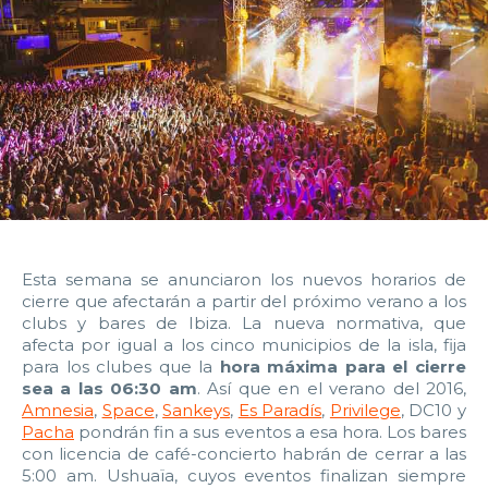
14:00
14:30
15:00
15:30
16:00
16:30
17:00
17:30
18:00
18:30
19:00
19:30
20:00
20:30
21:00
21:30
22:00
22:30
23:00
23:30
Devolver vehículo:
Esta semana se anunciaron los nuevos horarios de
cierre que afectarán a partir del próximo verano a los
Fecha y hora devolución:
clubs y bares de Ibiza. La nueva normativa, que
afecta por igual a los cinco municipios de la isla, fija
para los clubes que la
hora máxima para el cierre
sea a las 06:30 am
. Así que en el verano del 2016,
Amnesia
,
Space
,
Sankeys
,
Es Paradís
,
Privilege
, DC10 y
Pacha
pondrán fin a sus eventos a esa hora. Los bares
0:00
0:30
1:00
1:30
con licencia de café-concierto habrán de cerrar a las
5:00 am. Ushuaïa, cuyos eventos finalizan siempre