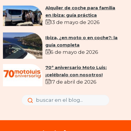
Alquiler de coche para familia
en Ibiza: guía práctica
13 de mayo de 2026
Ibiza, ¿en moto o en coche?: la
guía completa
6 de mayo de 2026
70º aniversario Moto Luis:
¡celébralo con nosotros!
17 de abril de 2026
Enviar
Enviar