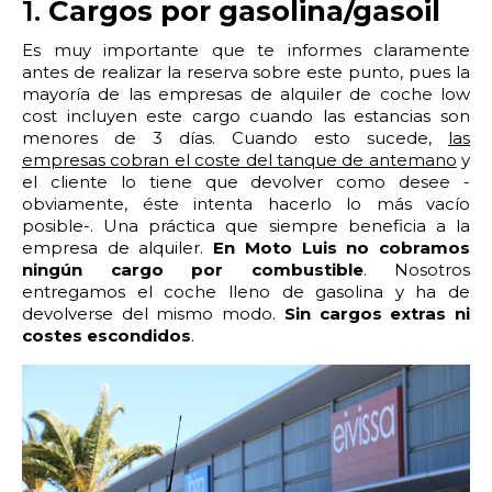
2:00
2:30
3:00
3:30
1.
Cargos por gasolina/gasoil
Es muy importante que te informes claramente
4:00
4:30
5:00
5:30
antes de realizar la reserva sobre este punto, pues la
mayoría de las empresas de alquiler de coche low
6:00
6:30
7:00
7:30
cost incluyen este cargo cuando las estancias son
menores de 3 días. Cuando esto sucede,
las
8:00
8:30
9:00
9:30
empresas cobran el coste del tanque de antemano
y
el cliente lo tiene que devolver como desee -
obviamente, éste intenta hacerlo lo más vacío
10:00
10:30
11:00
11:30
posible-. Una práctica que siempre beneficia a la
empresa de alquiler.
En Moto Luis no cobramos
12:00
12:30
13:00
13:30
ningún cargo por combustible
. Nosotros
entregamos el coche lleno de gasolina y ha de
14:00
14:30
15:00
15:30
devolverse del mismo modo.
Sin cargos extras ni
costes escondidos
.
16:00
16:30
17:00
17:30
18:00
18:30
19:00
19:30
20:00
20:30
21:00
21:30