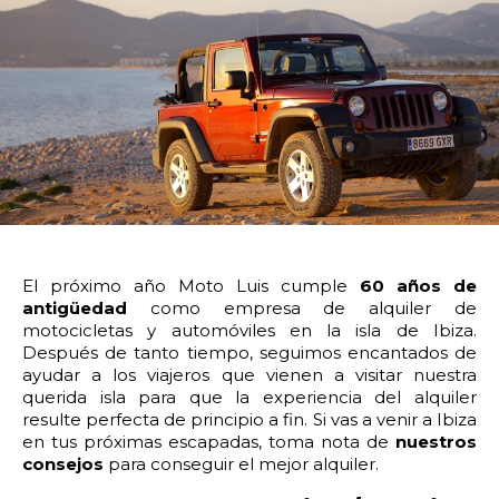
14:00
14:30
15:00
15:30
16:00
16:30
17:00
17:30
18:00
18:30
19:00
19:30
20:00
20:30
21:00
21:30
22:00
22:30
23:00
23:30
Devolver vehículo:
El próximo año Moto Luis cumple
60 años de
antigüedad
como empresa de alquiler de
Fecha y hora devolución:
motocicletas y automóviles en la isla de Ibiza.
Después de tanto tiempo, seguimos encantados de
ayudar a los viajeros que vienen a visitar nuestra
querida isla para que la experiencia del alquiler
resulte perfecta de principio a fin.
Si vas a venir a Ibiza
en tus próximas escapadas, toma nota de
nuestros
0:00
0:30
1:00
1:30
consejos
para conseguir el mejor alquiler.