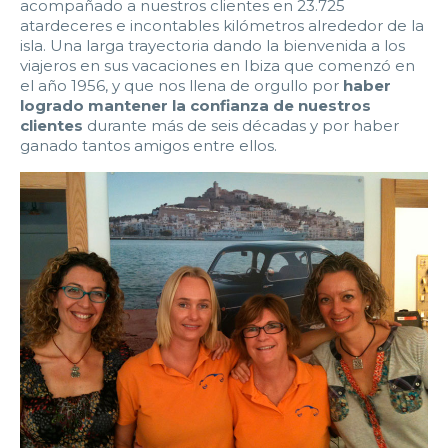
2:00
2:30
3:00
3:30
acompañado a nuestros clientes en 23.725
atardeceres e incontables kilómetros alrededor de la
isla. Una larga trayectoria dando la bienvenida a los
4:00
4:30
5:00
5:30
viajeros en sus vacaciones en Ibiza que comenzó en
el año 1956, y que nos llena de orgullo por
haber
6:00
6:30
7:00
7:30
logrado mantener la confianza de nuestros
clientes
durante más de seis décadas y por haber
8:00
8:30
9:00
9:30
ganado tantos amigos entre ellos.
10:00
10:30
11:00
11:30
12:00
12:30
13:00
13:30
14:00
14:30
15:00
15:30
16:00
16:30
17:00
17:30
18:00
18:30
19:00
19:30
20:00
20:30
21:00
21:30