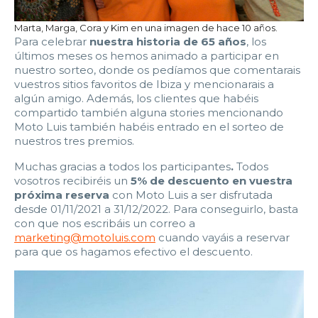
22:00
22:30
23:00
23:30
Marta, Marga, Cora y Kim en una imagen de hace 10 años.
Para celebrar
nuestra historia de 65 años
, los
Edad:
últimos meses os hemos animado a participar en
nuestro sorteo, donde os pedíamos que comentarais
vuestros sitios favoritos de Ibiza y mencionarais a
Promo code:
algún amigo. Además, los clientes que habéis
compartido también alguna stories mencionando
Moto Luis también habéis entrado en el sorteo de
Reservar
nuestros tres premios.
Muchas gracias a todos los participantes
.
Todos
vosotros recibiréis un
5% de descuento en vuestra
próxima reserva
con Moto Luis a ser disfrutada
desde 01/11/2021 a 31/12/2022. Para conseguirlo, basta
con que nos escribáis un correo a
marketing@motoluis.com
cuando vayáis a reservar
para que os hagamos efectivo el descuento.