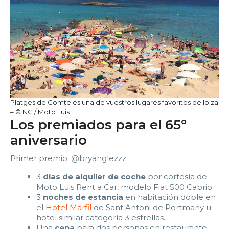
Platges de Comte es una de vuestros lugares favoritos de Ibiza
– © NC / Moto Luis
Los premiados para el 65º
aniversario
Primer premio
: @bryanglezzz
3
días de alquiler de coche
por cortesía de
Moto Luis Rent a Car, modelo Fiat 500 Cabrio.
3
noches de estancia
en habitación doble en
el
Hotel Marfil
de Sant Antoni de Portmany u
hotel similar categoría 3 estrellas.
Una
cena
para dos personas en restaurante