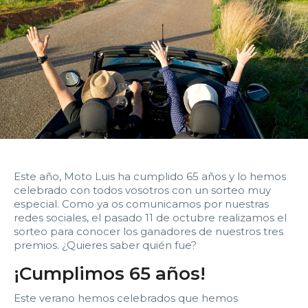
14:00
14:30
15:00
15:30
16:00
16:30
17:00
17:30
18:00
18:30
19:00
19:30
20:00
20:30
21:00
21:30
22:00
22:30
23:00
23:30
Devolver vehículo:
Este año, Moto Luis ha cumplido 65 años y lo hemos
celebrado con todos vosotros con un sorteo muy
Fecha y hora devolución:
especial. Como ya os comunicamos por nuestras
redes sociales, el pasado 11 de octubre realizamos el
sorteo para conocer los ganadores de nuestros tres
premios. ¿Quieres saber quién fue?
¡Cumplimos 65 años!
0:00
0:30
1:00
1:30
Este verano hemos celebrados que hemos