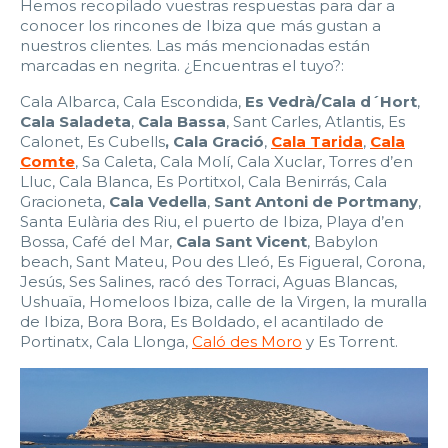
Hemos recopilado vuestras respuestas para dar a
conocer los rincones de Ibiza que más gustan a
nuestros clientes. Las más mencionadas están
marcadas en negrita. ¿Encuentras el tuyo?:
Cala Albarca, Cala Escondida,
Es Vedrà/Cala d´Hort
,
Cala Saladeta
,
Cala Bassa
, Sant Carles, Atlantis, Es
Calonet, Es Cubells
, Cala Gració
,
Cala Tarida
,
Cala
Comte
, Sa Caleta, Cala Molí, Cala Xuclar, Torres d’en
Lluc, Cala Blanca, Es Portitxol, Cala Benirrás, Cala
Gracioneta,
Cala Vedella
,
Sant Antoni de Portmany
,
Santa Eulària des Riu, el puerto de Ibiza, Playa d’en
Bossa, Café del Mar,
Cala Sant Vicent
, Babylon
beach, Sant Mateu, Pou des Lleó, Es Figueral, Corona,
Jesús, Ses Salines, racó des Torraci, Aguas Blancas,
Ushuaïa, Homeloos Ibiza, calle de la Virgen, la muralla
de Ibiza, Bora Bora, Es Boldado, el acantilado de
Portinatx, Cala Llonga,
Caló des Moro
y Es Torrent.