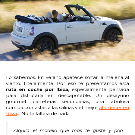
14:00
14:30
15:00
15:30
16:00
16:30
17:00
17:30
18:00
18:30
19:00
19:30
20:00
20:30
21:00
21:30
22:00
22:30
23:00
23:30
Devolver vehículo:
Lo sabemos. En verano apetece soltar la melena al
viento. Literalmente. Por eso te presentamos esta
Fecha y hora devolución:
ruta en coche por Ibiza
, especialmente pensada
para disfrutarla en descapotable. Un desayuno
gourmet, carreteras secundarias, una fabulosa
comida con vistas a las salinas y el mejor
atardecer en
Ibiza
… No te faltará de nada.
0:00
0:30
1:00
1:30
Alquila el modelo que más te guste y pon