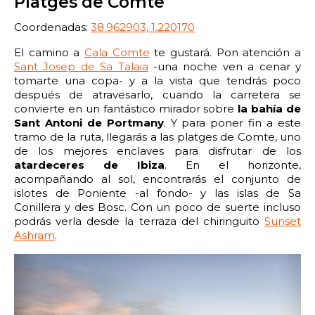
Platges de Comte
Coordenadas:
38.962903, 1.220170
El camino a
Cala Comte
te gustará. Pon atención a
Sant Josep de Sa Talaia
-una noche ven a cenar y
tomarte una copa- y a la vista que tendrás poco
después de atravesarlo, cuando la carretera se
convierte en un fantástico mirador sobre
la bahía de
Sant Antoni de Portmany
. Y para poner fin a este
tramo de la ruta, llegarás a las platges de Comte, uno
de los mejores enclaves para disfrutar de los
atardeceres de Ibiza
. En el horizonte,
acompañando al sol, encontrarás el conjunto de
islotes de Poniente -al fondo- y las islas de Sa
Conillera y des Bosc. Con un poco de suerte incluso
podrás verla desde la terraza del chiringuito
Sunset
Ashram
.