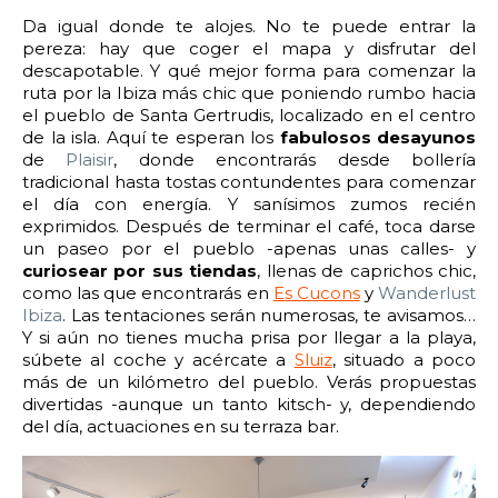
Da igual donde te alojes. No te puede entrar la
pereza: hay que coger el mapa y disfrutar del
descapotable. Y qué mejor forma para comenzar la
ruta por la Ibiza más chic que poniendo rumbo hacia
el pueblo de Santa Gertrudis, localizado en el centro
de la isla. Aquí te esperan los
fabulosos desayunos
de
Plaisir
, donde encontrarás desde bollería
tradicional hasta tostas contundentes para comenzar
el día con energía. Y sanísimos zumos recién
exprimidos. Después de terminar el café, toca darse
un paseo por el pueblo -apenas unas calles- y
curiosear por sus tiendas
, llenas de caprichos chic,
como las que encontrarás en
Es Cucons
y
Wanderlust
Ibiza
. Las tentaciones serán numerosas, te avisamos…
Y si aún no tienes mucha prisa por llegar a la playa,
súbete al coche y acércate a
Sluiz
, situado a poco
más de un kilómetro del pueblo. Verás propuestas
divertidas -aunque un tanto kitsch- y, dependiendo
del día, actuaciones en su terraza bar.