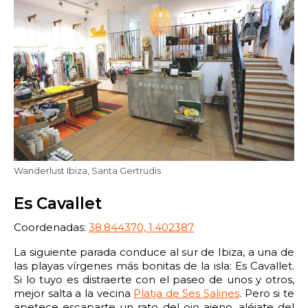
Wanderlust Ibiza, Santa Gertrudis
Es Cavallet
Coordenadas:
38.844370, 1.402387
La siguiente parada conduce al sur de Ibiza, a una de
las playas vírgenes más bonitas de la isla: Es Cavallet.
Si lo tuyo es distraerte con el paseo de unos y otros,
mejor salta a la vecina
Platja de Ses Salines
. Pero si te
apetece escaparte un rato del ojo ajeno, aléjate del