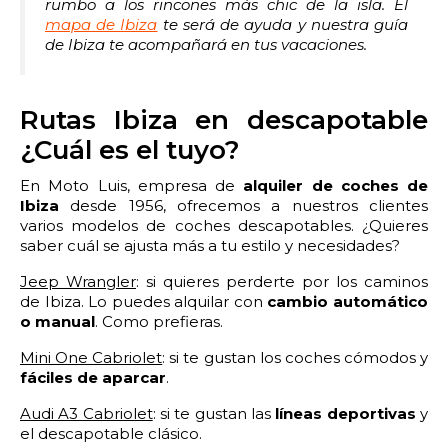
2:00
2:30
3:00
3:30
rumbo a los rincones más chic de la isla. El
mapa de Ibiza
te será de ayuda y nuestra guía
de Ibiza te acompañará en tus vacaciones.
4:00
4:30
5:00
5:30
6:00
6:30
7:00
7:30
Rutas Ibiza en descapotable
8:00
8:30
9:00
9:30
¿Cuál es el tuyo?
En Moto Luis, empresa de
alquiler de coches de
10:00
10:30
11:00
11:30
Ibiza
desde 1956, ofrecemos a nuestros clientes
varios modelos de coches descapotables. ¿Quieres
12:00
12:30
13:00
13:30
saber cuál se ajusta más a tu estilo y necesidades?
14:00
14:30
15:00
15:30
Jeep Wrangler
: si quieres perderte por los caminos
de Ibiza. Lo puedes alquilar con
cambio automático
o manual
. Como prefieras.
16:00
16:30
17:00
17:30
Mini One Cabriolet
: si te gustan los coches cómodos y
18:00
18:30
19:00
19:30
fáciles de aparcar
.
Audi A3 Cabriolet
: si te gustan las
líneas deportivas
y
20:00
20:30
21:00
21:30
el descapotable clásico.