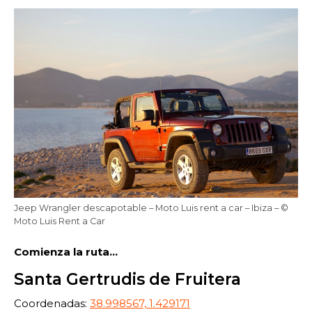
22:00
22:30
23:00
23:30
Edad:
Promo code:
Reservar
Jeep Wrangler descapotable – Moto Luis rent a car – Ibiza – ©
Moto Luis Rent a Car
Comienza la ruta…
Santa Gertrudis de Fruitera
Coordenadas:
38.998567, 1.429171