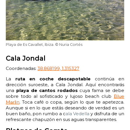
Playa de Es Cavallet, Ibiza. © Nuria Cortés
Cala Jondal
Coordenadas:
38.868199, 1.315327
La
ruta en coche descapotable
continúa en
dirección suroeste, a Cala Jondal. Aquí encontrarás
una
playa de cantos rodados
cuya fama se debe
sobre todo al sofisticado y lujoso beach club
Blue
Marlin
. Toca café o copa, según lo que te apetezca.
Aunque si en lo que estás deseando de verdad es un
buen baño, pon rumbo a c
ala Vedella
y disfruta de un
refrescante chapuzón en sus aguas transparentes.