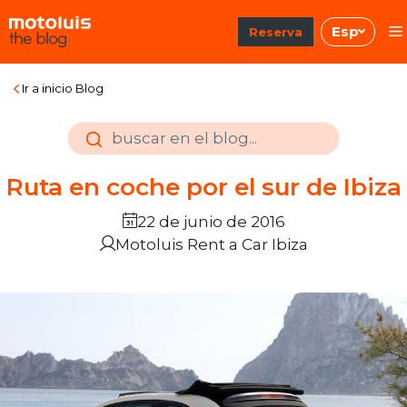
Saltar
RESERVA TU VEHÍCULO CON MOTO
Esp
al
Reserva
LUIS
contenido
Recoger vehículo:
Ir a inicio Blog
Fecha y hora recogida:
E
E
n
n
Ruta en coche por el sur de Ibiza
v
v
i
i
a
a
22 de junio de 2016
r
r
0:00
0:30
1:00
1:30
Motoluis Rent a Car Ibiza
8:00
8:30
9:00
9:30
10:00
10:30
11:00
11:30
12:00
12:30
13:00
13:30