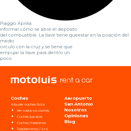
Piaggio Aprilia:
informar cómo se abre el depósito
del combustible. La llave tiene queestar en la posición del
medio
circulo con la cruz y se tiene que
empujar la llave para dentro un
poco
Coches
Aeropuerto
San Antonio
Alquiler coches Ibiza
Nosotros
Ver todos los coches
Opiniones
Coches baratos
Blog
Coches medianos
Todoterrenos / 4×4