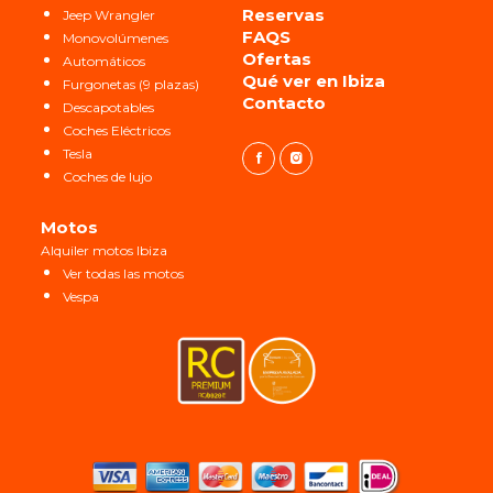
Reservas
Jeep Wrangler
FAQS
Monovolúmenes
Ofertas
Automáticos
Qué ver en Ibiza
Furgonetas (9 plazas)
Contacto
Descapotables
Coches Eléctricos
Tesla
Coches de lujo
Motos
Alquiler motos Ibiza
Ver todas las motos
Vespa