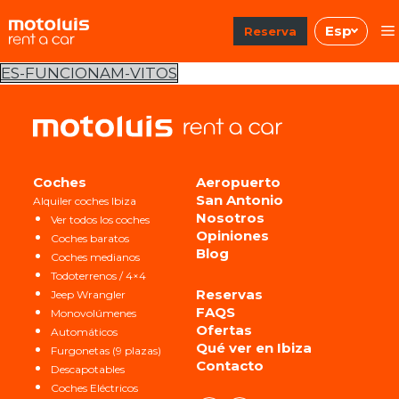
Saltar
Esp
al
Reserva
contenido
ES-FUNCIONAM-VITOS
Coches
Aeropuerto
San Antonio
Alquiler coches Ibiza
Nosotros
Ver todos los coches
Opiniones
Coches baratos
Blog
Coches medianos
Todoterrenos / 4×4
Reservas
Jeep Wrangler
FAQS
Monovolúmenes
Ofertas
Automáticos
Qué ver en Ibiza
Furgonetas (9 plazas)
Contacto
Descapotables
Coches Eléctricos