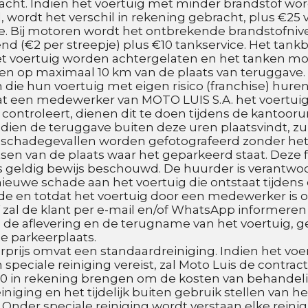
cht. Indien het voertuig met minder brandstof word
, wordt het verschil in rekening gebracht, plus €25 v
e. Bij motoren wordt het ontbrekende brandstofnive
d (€2 per streepje) plus €10 tankservice. Het tankb
t voertuig worden achtergelaten en het tanken mo
en op maximaal 10 km van de plaats van teruggave.
n die hun voertuig met eigen risico (franchise) huren
 een medewerker van MOTO LUIS S.A. het voertuig b
controleert, dienen dit te doen tijdens de kantoorur
ndien de teruggave buiten deze uren plaatsvindt, zul
 schadegevallen worden gefotografeerd zonder het 
tsen van de plaats waar het geparkeerd staat. Deze fo
 geldig bewijs beschouwd. De huurder is verantwoor
nieuwe schade aan het voertuig die ontstaat tijdens 
e en totdat het voertuig door een medewerker is o
f zal de klant per e-mail en/of WhatsApp informeren e
 de aflevering en de terugname van het voertuig, 
e parkeerplaats.
rprijs omvat een standaardreiniging. Indien het voer
 speciale reiniging vereist, zal Moto Luis de contrac
0 in rekening brengen om de kosten van behandeli
iniging en het tijdelijk buiten gebruik stellen van he
 Onder speciale reiniging wordt verstaan elke reinigi