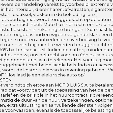
ievere behandeling vereist (bijvoorbeeld: extreme ve
 in het interieur, dierenharen, afvalresten, sigarett
sten, braaksel, vlekken in de bekleding, enz.).
 het voertuig niet wordt teruggebracht op de datum/t
 het contract, heeft Moto Luis het recht om extra h
istratiekosten in rekening te brengen. Daarnaast ka
rden toegepast indien wij een volgende klant een 
ategorie moeten aanbieden om overboeking te voo
ectrische voertuig dient te worden teruggebracht me
0% batterijcapaciteit. Indien de batterij minder dan
behouden wij ons het recht voor om één extra huur
t geldende tarief aan te rekenen. Het voertuig moet
uggebracht met beide laadkabels. Indien er accesso
 wordt de kostprijs hiervan in rekening gebracht. Vr
F “Hoe laad je een elektrische auto op”.
OSTEN
 verbindt zich ertoe aan MOTO LUIS S.A. te betalen:
drag dat voortvloeit uit de toepassing van het gelden
arief en de prijs die in het huurcontract is overee
stig de duur van de huur, verzekeringen, optionel
ngen, extra uitrusting en aanvullende diensten volgen
e voorwaarden, evenals de toepasselijke belastinge