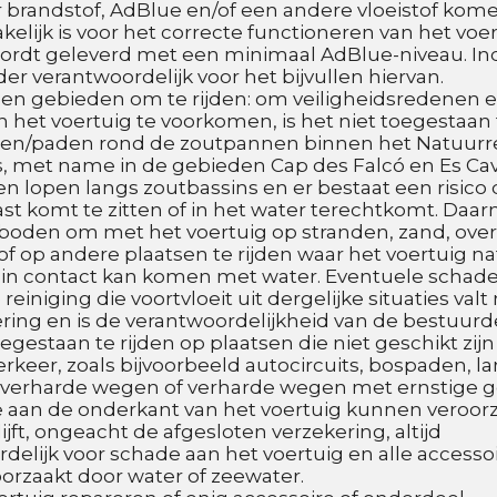
r brandstof, AdBlue en/of een andere vloeistof komen
kelijk is voor het correcte functioneren van het voert
ordt geleverd met een minimaal AdBlue-niveau. Ind
der verantwoordelijk voor het bijvullen hiervan.
den gebieden om te rijden: om veiligheidsredenen 
 het voertuig te voorkomen, is het niet toegestaan t
en/paden rond de zoutpannen binnen het Natuurre
s, met name in de gebieden Cap des Falcó en Es Cava
 lopen langs zoutbassins en er bestaat een risico d
ast komt te zitten of in het water terechtkomt. Daarna
rboden om met het voertuig op stranden, zand, ove
f op andere plaatsen te rijden waar het voertuig nat
in contact kan komen met water. Eventuele schade,
 reiniging die voortvloeit uit dergelijke situaties valt 
ring en is de verantwoordelijkheid van de bestuurder
egestaan te rijden op plaatsen die niet geschikt zijn 
rkeer, zoals bijvoorbeeld autocircuits, bospaden, lan
verharde wegen of verharde wegen met ernstige g
 aan de onderkant van het voertuig kunnen veroorz
jft, ongeacht de afgesloten verzekering, altijd 
delijk voor schade aan het voertuig en alle accessoir
orzaakt door water of zeewater.