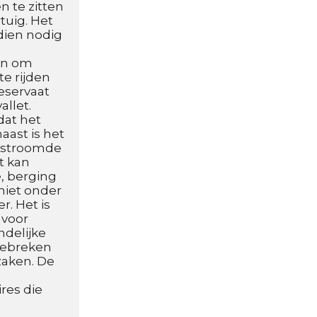
 te zitten 
uig. Het 
ien nodig 
en om 
e rijden 
servaat 
llet. 
at het 
ast is het 
rstroomde 
 kan 
 berging 
niet onder 
. Het is 
voor 
delijke 
ebreken 
aken. De 
es die 