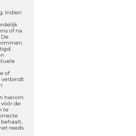
. Indien 
delijk 
ns of na 
 De 
ndommen. 
igd. 
n 
tuele 
 of 
 verbindt 
n 
n hierom 
vóór de 
 te 
rrecte 
behaalt, 
et reeds 