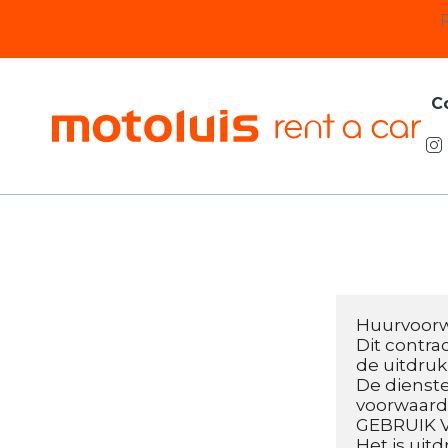
Saltar
al
contenido
C
Huurvoor
Dit contra
de uitdruk
De dienste
voorwaarde
GEBRUIK 
Het is uit