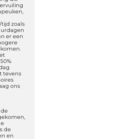
rvuiling 
enpeuken, 
ijd zoals 
uurdagen 
n er een 
hogere 
rkomen.
t 
 50% 
dag 
 tevens 
ires 
aag ons 
de 
ngekomen, 
e 
s de 
n en 