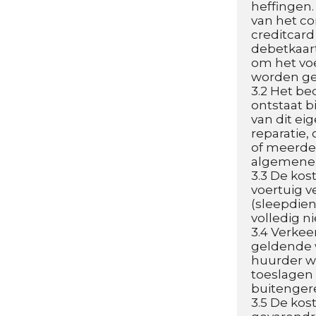
heffingen.
van het co
creditcard
debetkaart
om het voe
worden ge
3.2 Het be
ontstaat b
van dit ei
reparatie,
of meerde
algemene 
3.3 De kos
voertuig v
(sleepdien
volledig n
3.4 Verkee
geldende w
huurder wo
toeslagen 
buitengere
3.5 De kos