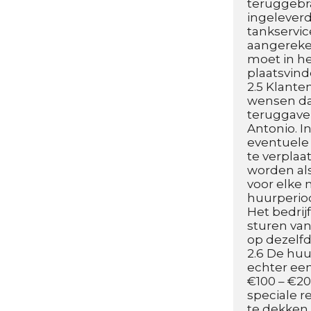
teruggebra
ingeleverd
tankservic
aangereken
moet in he
plaatsvind
2.5 Klante
wensen dat
teruggave 
Antonio. I
eventuele
te verplaa
worden als
voor elke 
huurperiod
Het bedrij
sturen van
op dezelfd
2.6 De huu
echter een
€100 – €20
speciale re
te dekken.