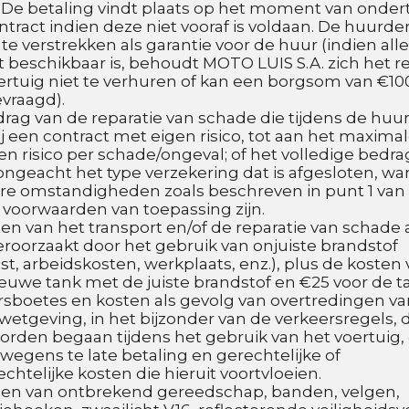
 De betaling vindt plaats op het moment van onder
ntract indien deze niet vooraf is voldaan. De huurder
 te verstrekken als garantie voor de huur (indien all
 beschikbaar is, behoudt MOTO LUIS S.A. zich het re
rtuig niet te verhuren of kan een borgsom van €100
vraagd).
drag van de reparatie van schade die tijdens de huur
ij een contract met eigen risico, tot aan het maximal
gen risico per schade/ongeval; of het volledige bedra
 ongeacht het type verzekering dat is afgesloten, wa
re omstandigheden zoals beschreven in punt 1 van 
voorwaarden van toepassing zijn.
ten van het transport en/of de reparatie van schade 
eroorzaakt door het gebruik van onjuiste brandstof 
st, arbeidskosten, werkplaats, enz.), plus de kosten 
ieuwe tank met de juiste brandstof en €25 voor de t
rsboetes en kosten als gevolg van overtredingen va
etgeving, in het bijzonder van de verkeersregels, d
rden begaan tijdens het gebruik van het voertuig, 
wegens te late betaling en gerechtelijke of 
chtelijke kosten die hieruit voortvloeien.
ten van ontbrekend gereedschap, banden, velgen, 