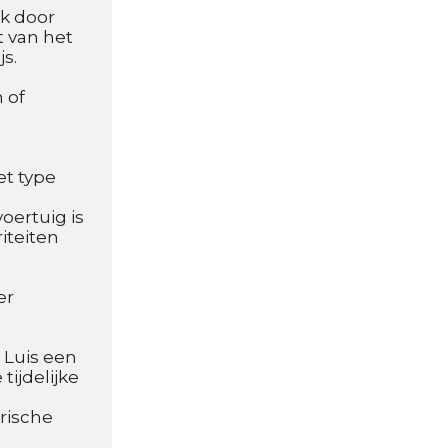
k door 
 van het 
s.
of 
t type 
ertuig is 
iteiten 
r 
 Luis een 
ijdelijke 
rische 