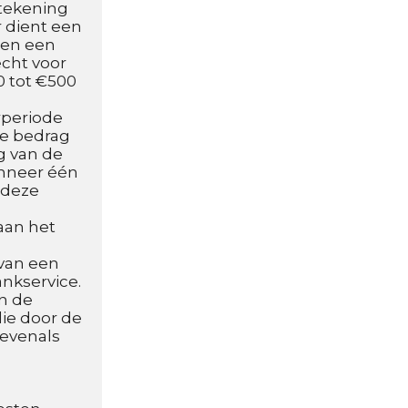
tekening 
 dient een 
een een 
cht voor 
 tot €500 
periode 
e bedrag 
g van de 
nneer één 
deze 
aan het 
van een 
ankservice.
n de 
ie door de 
evenals 