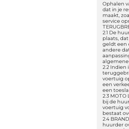
Ophalen van
dat in je 
maakt, zoa
service op
TERUGBRE
2.1 De huu
plaats, da
geldt een 
andere dat
aanpassin
algemene t
2.2 Indien
teruggebra
voertuig o
een verkee
een toesla
2.3 MOTO L
bij de huu
voertuig vo
bestaat ov
2.4 BRANDS
huurder ov