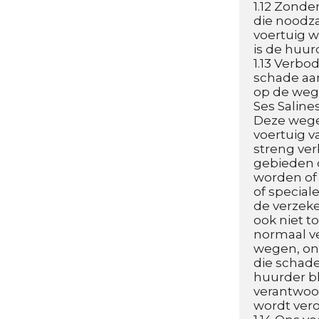
1.12 Zonde
die noodza
voertuig w
is de huur
1.13 Verbo
schade aan
op de weg
Ses Saline
Deze wegen
voertuig v
streng ve
gebieden o
worden of 
of speciale
de verzeke
ook niet to
normaal ve
wegen, on
die schade
huurder bli
verantwoor
wordt vero