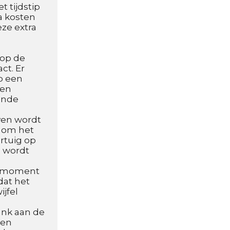
 tijdstip 
a kosten 
ze extra 
op de 
t. Er 
 een 
en 
nde 
en wordt 
 om het 
rtuig op 
 wordt 
k moment 
at het 
jfel 
nk aan de 
en 