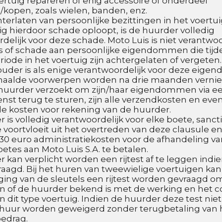
oertuig repareren of enig accessoire of onderdeel 
kopen, zoals wielen, banden, enz.
hterlaten van persoonlijke bezittingen in het voertuig
ig hierdoor schade oploopt, is de huurder volledig 
delijk voor deze schade. Moto Luis is niet verantwoor
es of schade aan persoonlijke eigendommen die tijde
iode in het voertuig zijn achtergelaten of vergeten.
uder is als enige verantwoordelijk voor deze eige
haalde voorwerpen worden na drie maanden verniet
 huurder verzoekt om zijn/haar eigendommen via ee
enst terug te sturen, zijn alle verzendkosten en even
e kosten voor rekening van de huurder.
 is volledig verantwoordelijk voor elke boete, sanctie
 voortvloeit uit het overtreden van deze clausule en
 30 euro administratiekosten voor de afhandeling va
etes aan Moto Luis S.A. te betalen.
 kan verplicht worden een rijtest af te leggen indie
aagd. Bij het huren van tweewielige voertuigen kan 
ing van de sleutels een rijtest worden gevraagd om
 of de huurder bekend is met de werking en het co
n dit type voertuig. Indien de huurder deze test niet 
rhuur worden geweigerd zonder terugbetaling van h
bedrag.