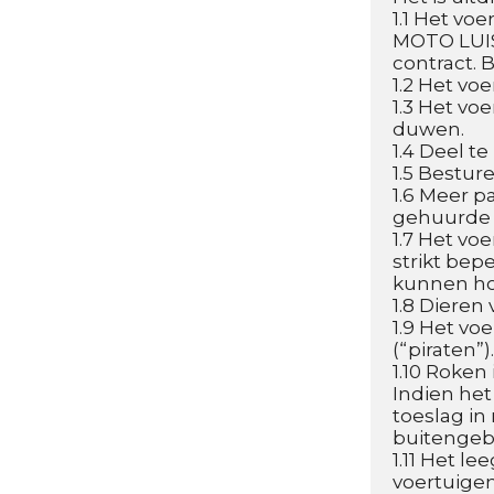
1.1 Het vo
MOTO LUIS 
contract. 
1.2 Het vo
1.3 Het vo
duwen.
1.4 Deel t
1.5 Bestur
1.6 Meer p
gehuurde 
1.7 Het vo
strikt bepe
kunnen ho
1.8 Dieren
1.9 Het vo
(“piraten”).
1.10 Roken
Indien het 
toeslag in
buitengebr
1.11 Het le
voertuigen