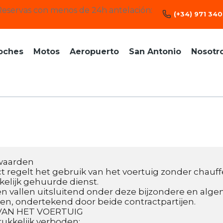
Reservas con menos de 24h antelación:
(+34) 971 340
oches
Motos
Aeropuerto
San Antonio
Nosotr
waarden
ct regelt het gebruik van het voertuig zonder chauff
kelijk gehuurde dienst.
n vallen uitsluitend onder deze bijzondere en alge
n, ondertekend door beide contractpartijen.
VAN HET VOERTUIG
drukkelijk verboden: