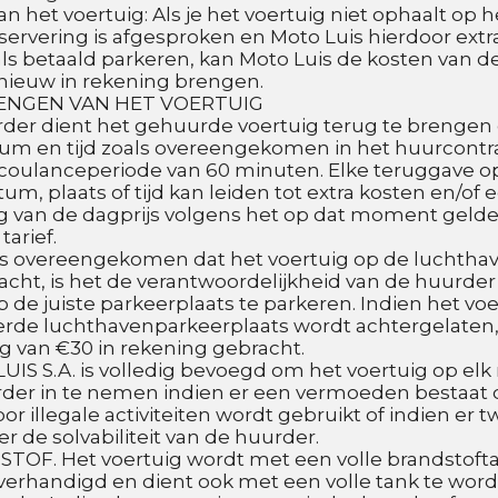
 het voertuig: Als je het voertuig niet ophaalt op het
reservering is afgesproken en Moto Luis hierdoor extr
ls betaald parkeren, kan Moto Luis de kosten van de
nieuw in rekening brengen.
NGEN VAN HET VOERTUIG
rder dient het gehuurde voertuig terug te brengen 
tum en tijd zoals overeengekomen in het huurcontrac
coulanceperiode van 60 minuten. Elke teruggave op
um, plaats of tijd kan leiden tot extra kosten en/of e
g van de dagprijs volgens het op dat moment gelde
arief.
 is overeengekomen dat het voertuig op de luchthav
cht, is het de verantwoordelijkheid van de huurder
p de juiste parkeerplaats te parkeren. Indien het voe
rde luchthavenparkeerplaats wordt achtergelaten,
g van €30 in rekening gebracht.
UIS S.A. is volledig bevoegd om het voertuig op el
rder in te nemen indien er een vermoeden bestaat d
or illegale activiteiten wordt gebruikt of indien er twi
er de solvabiliteit van de huurder.
TOF. Het voertuig wordt met een volle brandstofta
erhandigd en dient ook met een volle tank te word