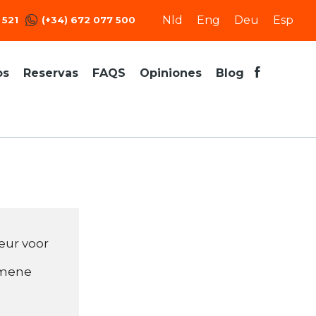
Nld
Eng
Deu
Esp
 521
(+34) 672 077 500
os
Reservas
FAQS
Opiniones
Blog
eur voor 
mene 