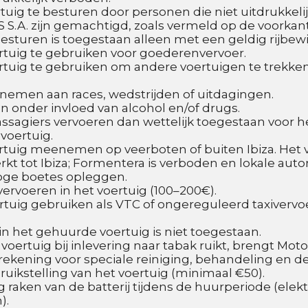
ertuig te besturen door personen die niet uitdrukkelij
S.A. zijn gemachtigd, zoals vermeld op de voorkant
Besturen is toegestaan alleen met een geldig rijbewij
ertuig te gebruiken voor goederenvervoer.
ertuig te gebruiken om andere voertuigen te trekken 
e nemen aan races, wedstrijden of uitdagingen.
en onder invloed van alcohol en/of drugs.
assagiers vervoeren dan wettelijk toegestaan voor he
voertuig.
ertuig meenemen op veerboten of buiten Ibiza. Het vo
rkt tot Ibiza; Formentera is verboden en lokale autor
ge boetes opleggen.
 vervoeren in het voertuig (100–200€).
ertuig gebruiken als VTC of ongereguleerd taxivervoe
 in het gehuurde voertuig is niet toegestaan.
voertuig bij inlevering naar tabak ruikt, brengt Moto
 rekening voor speciale reiniging, behandeling en de t
uikstelling van het voertuig (minimaal €50).
eg raken van de batterij tijdens de huurperiode (elekt
).