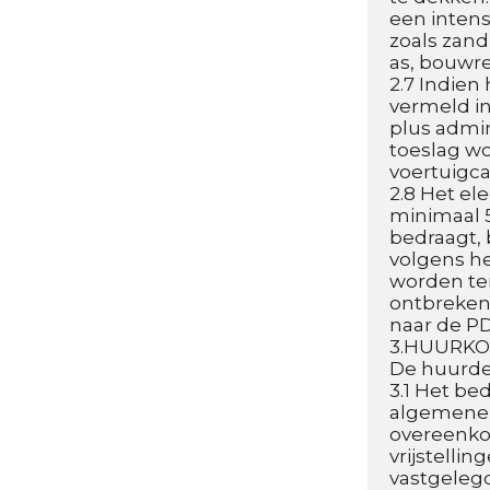
een intens
zoals zand
as, bouwre
2.7 Indien
vermeld in
plus admin
toeslag wo
voertuigc
2.8 Het el
minimaal 5
bedraagt, 
volgens he
worden ter
ontbreken,
naar de PD
3.HUURK
De huurder
3.1 Het be
algemene t
overeenkom
vrijstelli
vastgelegd