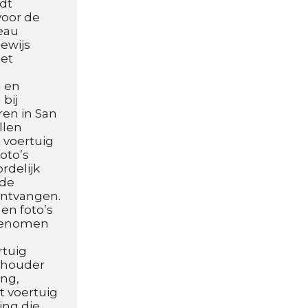
t 
oor de 
au 
ewijs 
et 
 en 
ij 
en in San 
len 
voertuig 
to’s 
delijk 
de 
ntvangen. 
n foto’s 
genomen 
tuig 
thouder 
ng, 
t voertuig 
ng die 