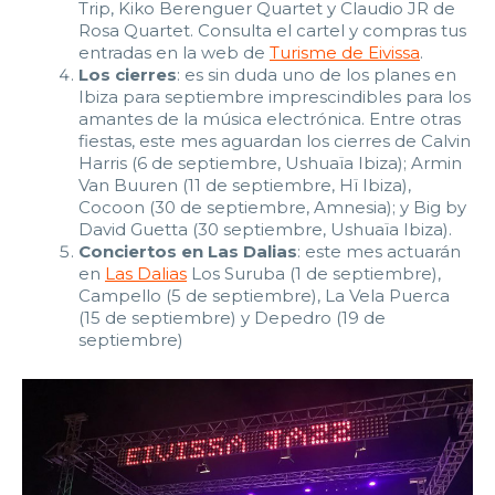
Trip, Kiko Berenguer Quartet y Claudio JR de
22:00
22:30
23:00
23:30
Rosa Quartet. Consulta el cartel y compras tus
entradas en la web de
Turisme de Eivissa
.
Edad:
Los cierres
: es sin duda uno de los planes en
Ibiza para septiembre imprescindibles para los
amantes de la música electrónica. Entre otras
Promo code:
fiestas, este mes aguardan los cierres de Calvin
Harris (6 de septiembre, Ushuaïa Ibiza); Armin
Van Buuren (11 de septiembre, Hï Ibiza),
Reservar
Cocoon (30 de septiembre, Amnesia); y Big by
David Guetta (30 septiembre, Ushuaïa Ibiza).
Conciertos en Las Dalias
: este mes actuarán
en
Las Dalias
Los Suruba (1 de septiembre),
Campello (5 de septiembre), La Vela Puerca
(15 de septiembre) y Depedro (19 de
septiembre)