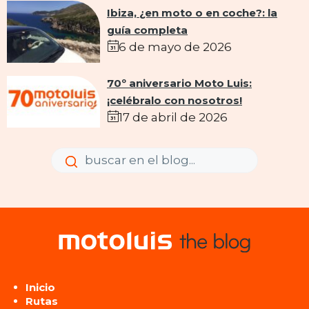
Ibiza, ¿en moto o en coche?: la
guía completa
6 de mayo de 2026
70º aniversario Moto Luis:
¡celébralo con nosotros!
17 de abril de 2026
Enviar
Enviar
Inicio
Rutas