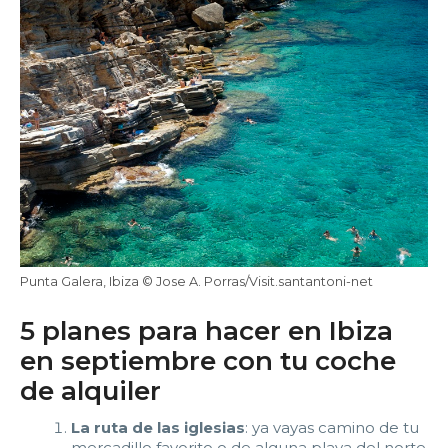
Punta Galera, Ibiza © Jose A. Porras/Visit.santantoni-net
5 planes para hacer en Ibiza
en septiembre con tu coche
de alquiler
La ruta de las iglesias
: ya vayas camino de tu
mercadillo favorito o de alguna playa del norte