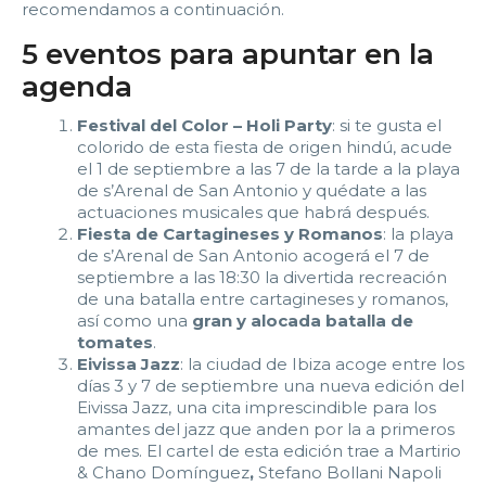
2:00
2:30
3:00
3:30
recomendamos a continuación.
5 eventos para apuntar en la
4:00
4:30
5:00
5:30
agenda
6:00
6:30
7:00
7:30
Festival del Color – Holi Party
: si te gusta el
colorido de esta fiesta de origen hindú, acude
8:00
8:30
9:00
9:30
el 1 de septiembre a las 7 de la tarde a la playa
de s’Arenal de San Antonio y quédate a las
10:00
10:30
11:00
11:30
actuaciones musicales que habrá después.
Fiesta de Cartagineses y Romanos
: la playa
12:00
12:30
13:00
13:30
de s’Arenal de San Antonio acogerá el 7 de
septiembre a las 18:30 la divertida recreación
de una batalla entre cartagineses y romanos,
14:00
14:30
15:00
15:30
así como una
gran y alocada batalla de
tomates
.
16:00
16:30
17:00
17:30
Eivissa Jazz
: la ciudad de Ibiza acoge entre los
días 3 y 7 de septiembre una nueva edición del
Eivissa Jazz, una cita imprescindible para los
18:00
18:30
19:00
19:30
amantes del jazz que anden por la a primeros
de mes. El cartel de esta edición trae a Martirio
20:00
20:30
21:00
21:30
& Chano Domínguez
,
Stefano Bollani Napoli