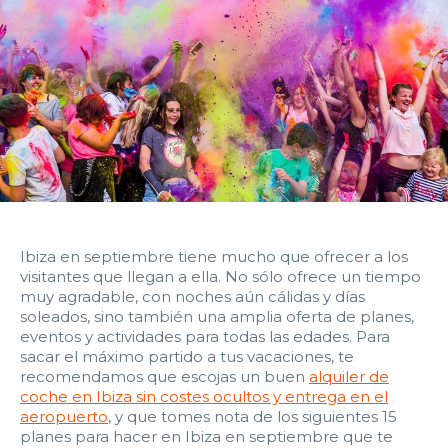
14:00
14:30
15:00
15:30
16:00
16:30
17:00
17:30
18:00
18:30
19:00
19:30
20:00
20:30
21:00
21:30
22:00
22:30
23:00
23:30
Devolver vehículo:
Ibiza en septiembre tiene mucho que ofrecer a los
visitantes que llegan a ella. No sólo ofrece un tiempo
Fecha y hora devolución:
muy agradable, con noches aún cálidas y días
soleados, sino también una amplia oferta de planes,
eventos y actividades para todas las edades.
Para
sacar el máximo partido a tus vacaciones, te
recomendamos que escojas un buen
alquiler de
coche en Ibiza sin costes ocultos y entrega en el
0:00
0:30
1:00
1:30
aeropuerto
, y que tomes nota de los siguientes 15
planes para hacer en Ibiza en septiembre que te