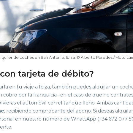
alquiler de coches en San Antonio, Ibiza. © Alberto Paredes / Moto Lui
con tarjeta de débito?
izarla en tu viaje a Ibiza, también puedes alquilar un co
 un cobro por la franquicia –en el caso de que no contrate
olvieras el automóvil con el tanque lleno. Ambas cantida
he
, recibiendo comprobante del abono. Si deseas alquilar 
sonal en nuestro número de WhatsApp (+34 672 077 500)
iente.