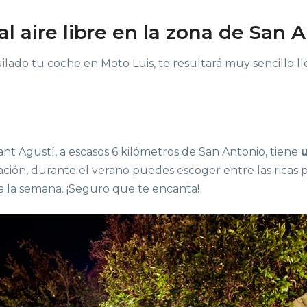
al aire libre en la zona de San 
quilado tu coche en Moto Luis, te resultará muy sencillo ll
nt Agustí, a escasos 6 kilómetros de San Antonio, tiene
u
ción, durante el verano puedes escoger entre las ricas p
a la semana. ¡Seguro que te encanta!