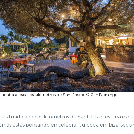
uentra a escasos kilómetros de Sant Josep. © Can Domingo
nte situado a pocos kilómetros de Sant Josep es una exce
además estás pensando en celebrar tu boda en Ibiza, seg