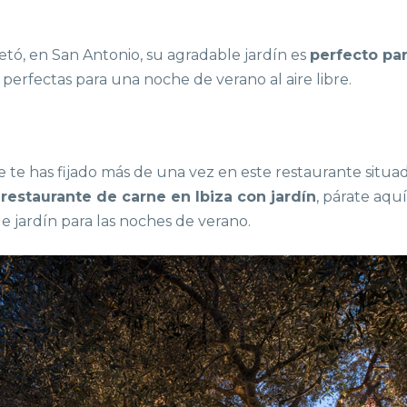
etó, en San Antonio, su agradable jardín es
perfecto par
erfectas para una noche de verano al aire libre.
ue te has fijado más de una vez en este restaurante situad
n
restaurante de carne en Ibiza con jardín
, párate aqu
le jardín para las noches de verano.