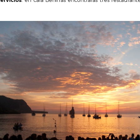
ervicios
: e
n cala Benirrás encontrarás tres restaurant