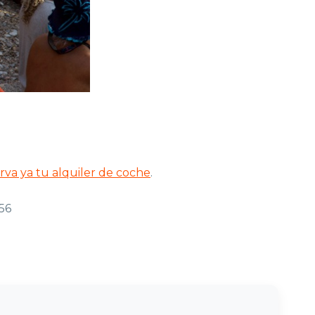
rva ya tu alquiler de coche
.
56