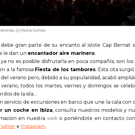
nirras. (c) Nuria Cortes
a debe gran parte de su encanto al islote Cap Bernat 
ue le dan un
encantador aire marinero
.
ya no es posible disfrutarla en poca compañía, son lo
en a la famosa
Fiesta de los tambores
. Esta cita sur
na del verano pero, debido a su popularidad, acabó ampli
 verano, todos los martes, viernes y domingos se celeb
dos de la isla…
n servicio de excursiones en barco que une la cala con d
ar un coche en Ibiza
, consulta nuestros modelos y nue
ormación en nuestra
web
o poniéndote en contacto con 
Twitter
e
Instagram
.