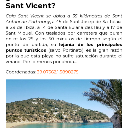
2:00
2:30
3:00
3:30
Sant Vicent?
4:00
4:30
5:00
5:30
Cala Sant Vicent se ubica a 35 kilómetros de Sant
Antoni de Portmany
, a 45 de Sant Josep de Sa Talaia,
6:00
6:30
7:00
7:30
a 29 de Ibiza, a 14 de Santa Eulària des Riu y a 17 de
Sant Miquel. Con traslados por carretera que duran
entre los 25 y los 50 minutos de tiempo según el
8:00
8:30
9:00
9:30
punto de partida, su
lejanía de los principales
puntos turísticos
(salvo Portinatx) es la gran razón
10:00
10:30
11:00
11:30
por la que esta playa no sufre saturación durante el
verano. Por lo menos por ahora…
12:00
12:30
13:00
13:30
Coordenadas:
39.07562,1.5898275
14:00
14:30
15:00
15:30
16:00
16:30
17:00
17:30
18:00
18:30
19:00
19:30
20:00
20:30
21:00
21:30