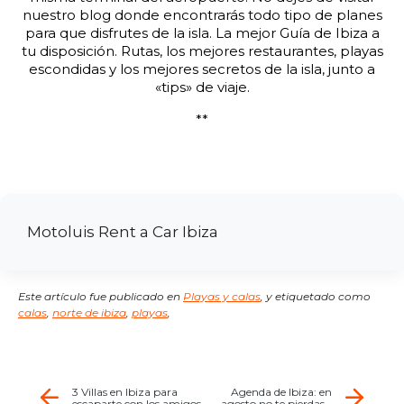
nuestro blog donde encontrarás todo tipo de planes
para que disfrutes de la isla. La mejor Guía de Ibiza a
tu disposición. Rutas, los mejores restaurantes, playas
escondidas y los mejores secretos de la isla, junto a
«tips» de viaje.
**
Motoluis Rent a Car Ibiza
Este artículo fue publicado en
Playas y calas
,
y etiquetado como
calas
,
norte de ibiza
,
playas
,
3 Villas en Ibiza para
Agenda de Ibiza: en
escaparte con los amigos
agosto no te pierdas…