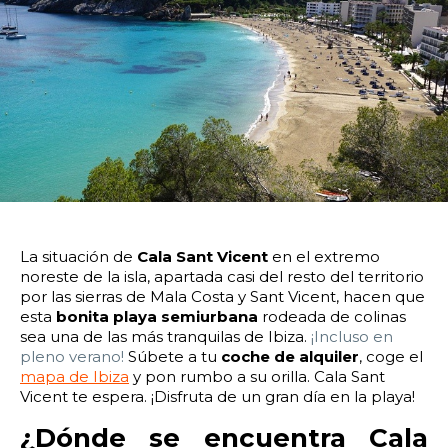
14:00
14:30
15:00
15:30
16:00
16:30
17:00
17:30
18:00
18:30
19:00
19:30
20:00
20:30
21:00
21:30
22:00
22:30
23:00
23:30
Devolver vehículo:
La situación de
Cala Sant Vicent
en el extremo
noreste de la isla, apartada casi del resto del territorio
Fecha y hora devolución:
por las sierras de Mala Costa y Sant Vicent, hacen que
esta
bonita playa semiurbana
rodeada de colinas
sea una de las más tranquilas de Ibiza.
¡Incluso en
pleno verano!
Súbete a tu
coche de alquiler
, coge el
mapa de Ibiza
y pon rumbo a su orilla. Cala Sant
Vicent te espera. ¡Disfruta de un gran día en la playa!
0:00
0:30
1:00
1:30
¿Dónde se encuentra Cala