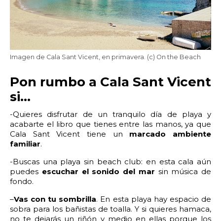
22:00
22:30
23:00
23:30
Edad:
Imagen de Cala Sant Vicent, en primavera. (c) On the Beach
Promo code:
Pon rumbo a Cala Sant Vicent
Reservar
si…
-Quieres disfrutar de un tranquilo día de playa y
acabarte el libro que tienes entre las manos, ya que
Cala Sant Vicent tiene un
marcado ambiente
familiar
.
-Buscas una playa sin beach club: en esta cala aún
puedes
escuchar el sonido del mar
sin música de
fondo.
–
Vas con tu sombrilla
. En esta playa hay espacio de
sobra para los bañistas de toalla. Y si quieres hamaca,
no te dejarás un riñón y medio en ellas porque los