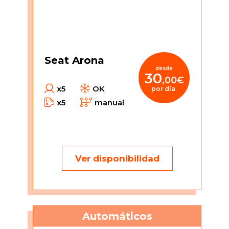
Seat Arona
desde
30
,00€
x5
OK
por día
x5
manual
Ver disponibilidad
Automáticos