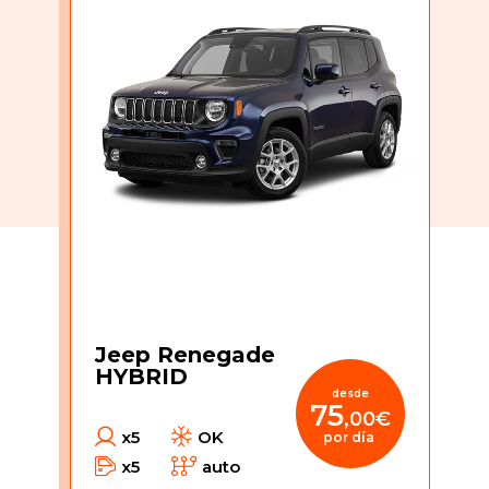
Jeep Renegade
HYBRID
desde
75
,00€
x5
OK
por día
x5
auto