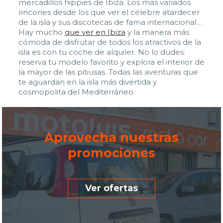
mercadillos hippies de Ibiza. Los más variados
rincones desde los que ver el célebre atardecer
de la isla y sus discotecas de fama internacional…
Hay mucho
que ver en Ibiza
y la manera más
cómoda de disfrutar de todos los atractivos de la
isla es con tu coche de alquiler. No lo dudes:
reserva tu modelo favorito y explora el interior de
la mayor de las pitiusas. Todas las aventuras que
te aguardan en la isla más divertida y
cosmopolita del Mediterráneo.
Aprovecha nuestras
promociones
Ver ofertas