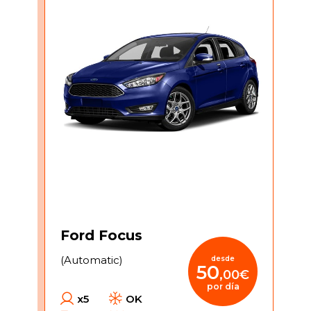
Ford Focus
(Automatic)
desde
50
,00€
por día
x5
OK