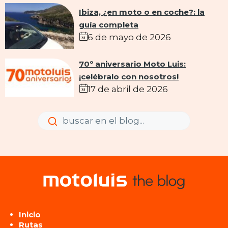
Ibiza, ¿en moto o en coche?: la
guía completa
6 de mayo de 2026
70º aniversario Moto Luis:
¡celébralo con nosotros!
17 de abril de 2026
Enviar
Enviar
Inicio
Rutas