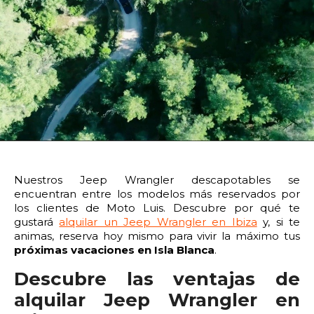
14:00
14:30
15:00
15:30
16:00
16:30
17:00
17:30
18:00
18:30
19:00
19:30
20:00
20:30
21:00
21:30
22:00
22:30
23:00
23:30
Devolver vehículo:
Nuestros Jeep Wrangler descapotables se
encuentran entre los modelos más reservados por
Fecha y hora devolución:
los clientes de Moto Luis. Descubre por qué te
gustará
alquilar un Jeep Wrangler en Ibiza
y, si te
animas, reserva hoy mismo para vivir la máximo tus
próximas vacaciones en Isla Blanca
.
Descubre las ventajas de
0:00
0:30
1:00
1:30
alquilar Jeep Wrangler en