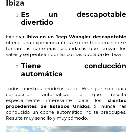
2:00
2:30
3:00
3:30
Ibiza
Es un descapotable
4:00
4:30
5:00
5:30
divertido
6:00
6:30
7:00
7:30
Explorar
Ibiza en un Jeep Wrangler descapotable
8:00
8:30
9:00
9:30
ofrece una experiencia única, sobre todo cuando se
toman las carreteras secundarias que cruzan los
valles y serpentean por las colinas poblada de Ibiza.
10:00
10:30
11:00
11:30
Tiene conducción
12:00
12:30
13:00
13:30
automática
14:00
14:30
15:00
15:30
Todos nuestros modelos Jeep Wrangler son para
conducción automática, lo que resulta
16:00
16:30
17:00
17:30
especialmente interesante para los
clientes
procedentes de Estados Unidos
. Si nunca has
18:00
18:30
19:00
19:30
conducido un coche automático, no te preocupes.
Resulta muy sencillo y muy cómodo.
20:00
20:30
21:00
21:30