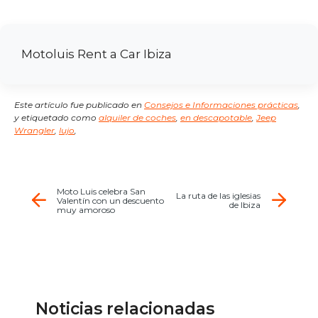
Motoluis Rent a Car Ibiza
Este artículo fue publicado en
Consejos e Informaciones prácticas
,
y etiquetado como
alquiler de coches
,
en descapotable
,
Jeep
Wrangler
,
lujo
,
Moto Luis celebra San
La ruta de las iglesias
Valentín con un descuento
de Ibiza
muy amoroso
Noticias relacionadas