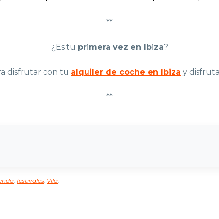
**
¿Es tu
primera vez en Ibiza
?
ra disfrutar con tu
alquiler de coche en Ibiza
y disfruta
**
enda
,
festivales
,
Vila
,