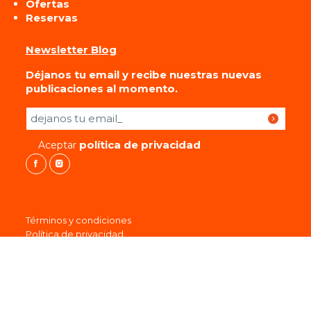
Ofertas
Reservas
Newsletter Blog
Déjanos tu email y recibe nuestras nuevas
publicaciones al momento.
Por favor, deja este campo vacío.
política de privacidad
Aceptar
Términos y condiciones
Política de privacidad
Cookies
Protección de datos
Aviso legal
© 2026 MOTOLUIS / Designed by Sr.Qu.