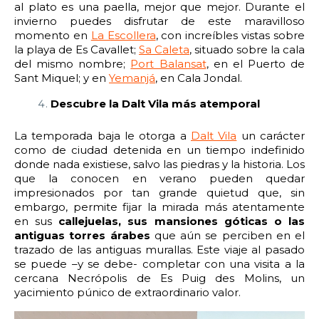
al plato es una paella, mejor que mejor. Durante el
invierno puedes disfrutar de este maravilloso
momento en
La Escollera
, con increíbles vistas sobre
la playa de Es Cavallet;
Sa Caleta
, situado sobre la cala
del mismo nombre;
Port Balansat
, en el Puerto de
Sant Miquel; y en
Yemanjá
, en Cala Jondal.
Descubre la Dalt Vila más atemporal
La temporada baja le otorga a
Dalt Vila
un carácter
como de ciudad detenida en un tiempo indefinido
donde nada existiese, salvo las piedras y la historia. Los
que la conocen en verano pueden quedar
impresionados por tan grande quietud que, sin
embargo, permite fijar la mirada más atentamente
en sus
callejuelas, sus mansiones góticas o las
antiguas torres árabes
que aún se perciben en el
trazado de las antiguas murallas. Este viaje al pasado
se puede –y se debe- completar con una visita a la
cercana Necrópolis de Es Puig des Molins, un
yacimiento púnico de extraordinario valor.