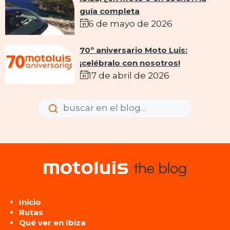
guía completa
6 de mayo de 2026
70º aniversario Moto Luis:
¡celébralo con nosotros!
17 de abril de 2026
Enviar
Enviar
Inicio
Rutas
Qué ver en Ibiza