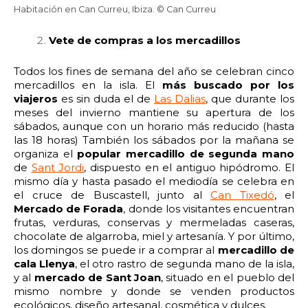
Habitación en Can Curreu, Ibiza. © Can Curreu
22:00
22:30
23:00
23:30
Vete de compras a los mercadillos
Edad:
Todos los fines de semana del año se celebran cinco
Promo code:
mercadillos en la isla. El
más buscado por los
viajeros
es sin duda el de
Las Dalias
, que durante los
meses del invierno mantiene su apertura de los
Reservar
sábados, aunque con un horario más reducido (hasta
las 18 horas) También los sábados por la mañana se
organiza el
popular mercadillo de segunda mano
de
Sant Jordi
, dispuesto en el antiguo hipódromo. El
mismo día y hasta pasado el mediodía se celebra en
el cruce de Buscastell, junto al
Can Tixedó
, el
Mercado de Forada
, donde los visitantes encuentran
frutas, verduras, conservas y mermeladas caseras,
chocolate de algarroba, miel y artesanía. Y por último,
los domingos se puede ir a comprar al
mercadillo de
cala Llenya
, el otro rastro de segunda mano de la isla,
y al
mercado de Sant Joan
, situado en el pueblo del
mismo nombre y donde se venden productos
ecológicos, diseño artesanal, cosmética y dulces.