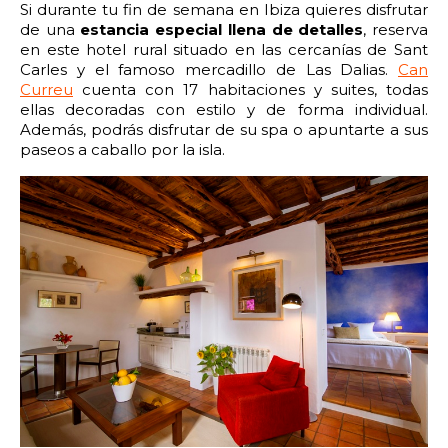
2:00
2:30
3:00
3:30
Si durante tu fin de semana en Ibiza quieres disfrutar
de una
estancia especial llena de detalles
, reserva
4:00
4:30
5:00
5:30
en este hotel rural situado en las cercanías de Sant
Carles y el famoso mercadillo de Las Dalias.
Can
Curreu
cuenta con 17 habitaciones y suites, todas
6:00
6:30
7:00
7:30
ellas decoradas con estilo y de forma individual.
Además, podrás disfrutar de su spa o apuntarte a sus
8:00
8:30
9:00
9:30
paseos a caballo por la isla.
10:00
10:30
11:00
11:30
12:00
12:30
13:00
13:30
14:00
14:30
15:00
15:30
16:00
16:30
17:00
17:30
18:00
18:30
19:00
19:30
20:00
20:30
21:00
21:30