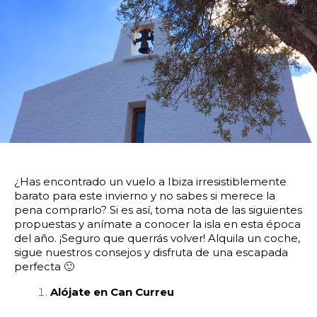
14:00
14:30
15:00
15:30
16:00
16:30
17:00
17:30
18:00
18:30
19:00
19:30
20:00
20:30
21:00
21:30
22:00
22:30
23:00
23:30
Devolver vehículo:
¿Has encontrado un vuelo a Ibiza irresistiblemente
barato para este invierno y no sabes si merece la
Fecha y hora devolución:
pena comprarlo? Si es así, toma nota de las siguientes
propuestas y anímate a conocer la isla en esta época
del año. ¡Seguro que querrás volver!
Alquila un coche,
sigue nuestros consejos y disfruta de una escapada
perfecta 🙂
0:00
0:30
1:00
1:30
Alójate en Can Curreu