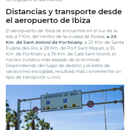
2:00
2:30
3:00
3:30
Distancias y transporte desde
4:00
4:30
5:00
5:30
el aeropuerto de Ibiza
6:00
6:30
7:00
7:30
El aeropuerto de Ibiza se encuentra en el sur de la
isla, a 7 Km. del centro de la ciudad de Eivissa,
a 20
8:00
8:30
9:00
9:30
Km. de Sant Antoni de Portmany
, a 22 Km. de Santa
Eulària des Riu, a 28 Km. de Port Sant Miquel, a 35
Km. de Portinatx y a 36 Km. de Cala Sant Vicent, el
10:00
10:30
11:00
11:30
núcleo turístico más alejado de la terminal.
Dependiendo del lugar de destino y al estilo de
12:00
12:30
13:00
13:30
vacaciones escogidas, resultará más conveniente un
tipo de transporte u otro.
14:00
14:30
15:00
15:30
16:00
16:30
17:00
17:30
18:00
18:30
19:00
19:30
20:00
20:30
21:00
21:30