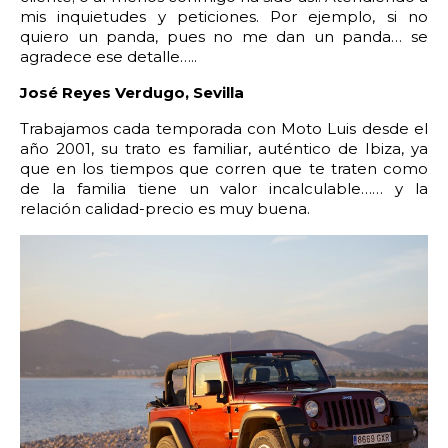
mis inquietudes y peticiones. Por ejemplo, si no
22:00
22:30
23:00
23:30
quiero un panda, pues no me dan un panda… se
agradece ese detalle…..
Edad:
José Reyes Verdugo, Sevilla
Promo code:
Trabajamos cada temporada con Moto Luis desde el
año 2001, su trato es familiar, auténtico de Ibiza, ya
que en los tiempos que corren que te traten como
Reservar
de la familia tiene un valor incalculable…… y la
relación calidad-precio es muy buena.