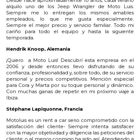
2:00
2:30
3:00
3:30
Desde hace aproximadamente 10 años, cada verano
alquilo uno de los Jeep Wrangler de Moto Luis.
Siempre me lo entregan los mismos amables
4:00
4:30
5:00
5:30
empleados, lo que me gusta especialmente.
Siempre el mejor precio y servicio familiar. Todo mi
6:00
6:30
7:00
7:30
cariño para todo el equipo y hasta la siguiente
temporada.
8:00
8:30
9:00
9:30
H
endrik Knoop, Alemania
10:00
10:30
11:00
11:30
¡Quiero a Moto Luis! Descubrí esta empresa en el
2006 y desde entonces llevo disfrutando de su
confianza, profesionalidad y, sobre todo, de su servicio
12:00
12:30
13:00
13:30
personal y precios competitivos. Mención especial
para Cora y Marta por su toque personal y dinámico.
14:00
14:30
15:00
15:30
Con muchas ganas de repetir en mi próximo viaje a
Ibiza.
16:00
16:30
17:00
17:30
Stéphane Lapiquonne, Francia
18:00
18:30
19:00
19:30
Motoluis es un rent a car serio comprometido con la
satisfacción del cliente- Siempre intenta satisfacer
20:00
20:30
21:00
21:30
con la mayor objetividad y diligencia las peticiones del
cliente; o al menos conmigo ha sido así. Atendiendo a