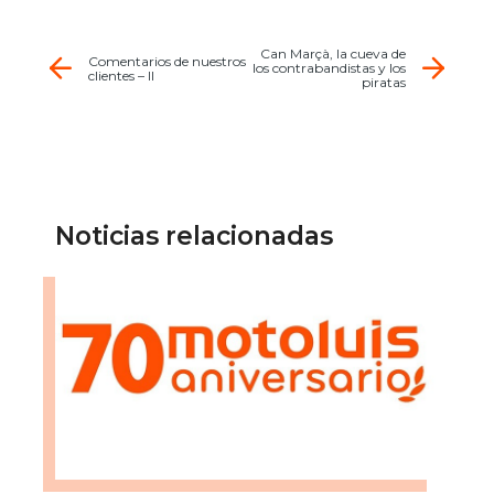
Can Marçà, la cueva de
Comentarios de nuestros
los contrabandistas y los
clientes – II
piratas
Noticias relacionadas