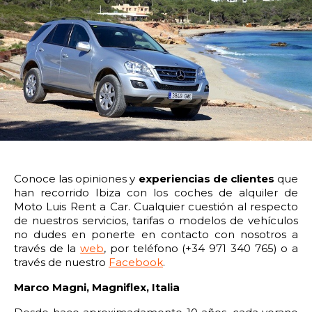
14:00
14:30
15:00
15:30
16:00
16:30
17:00
17:30
18:00
18:30
19:00
19:30
20:00
20:30
21:00
21:30
22:00
22:30
23:00
23:30
Devolver vehículo:
Conoce las opiniones y
experiencias de clientes
que
han recorrido Ibiza con los coches de alquiler de
Fecha y hora devolución:
Moto Luis Rent a Car. Cualquier cuestión al respecto
de nuestros servicios, tarifas o modelos de vehículos
no dudes en ponerte en contacto con nosotros a
través de la
web
, por teléfono (+34 971 340 765) o a
través de nuestro
Facebook
.
0:00
0:30
1:00
1:30
M
arco Magni, Magniflex, Italia