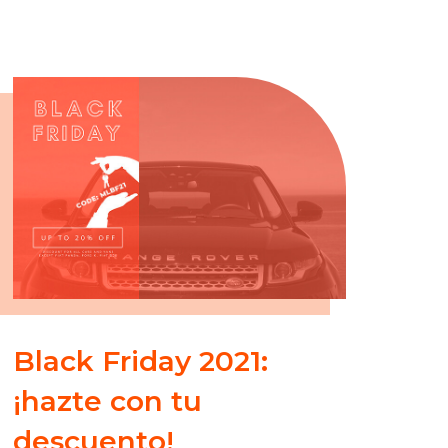
Black Friday 2021:
¡hazte con tu
descuento!