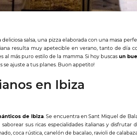
liciosa salsa, una pizza elaborada con una masa perfe
iana resulta muy apetecible en verano, tanto de día c
al más puro estilo de la mamma. Si hoy buscas
un bue
 se ajuste a tus planes. Buon appetito!
ianos en Ibiza
mánticos de Ibiza
. Se encuentra en Sant Miquel de Ba
a saborear sus ricas especialidades italianas y disfru
ado, coca rústica, canelón de bacalao, ravioli de calabaz