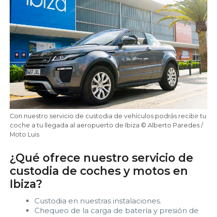
22:00
22:30
23:00
23:30
Edad:
Promo code:
Reservar
Con nuestro servicio de custodia de vehículos podrás recibir tu
coche a tu llegada al aeropuerto de Ibiza © Alberto Paredes /
Moto Luis
¿Qué ofrece nuestro servicio de
custodia de coches y motos en
Ibiza?
Custodia en nuestras instalaciones.
Chequeo de la carga de batería y presión de