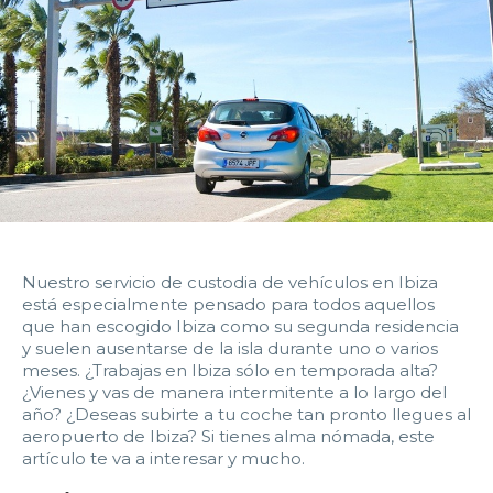
14:00
14:30
15:00
15:30
16:00
16:30
17:00
17:30
18:00
18:30
19:00
19:30
20:00
20:30
21:00
21:30
22:00
22:30
23:00
23:30
Devolver vehículo:
Nuestro servicio de custodia de vehículos en Ibiza
está especialmente pensado para todos aquellos
Fecha y hora devolución:
que han escogido Ibiza como su segunda residencia
y suelen ausentarse de la isla durante uno o varios
meses. ¿Trabajas en Ibiza sólo en temporada alta?
¿Vienes y vas de manera intermitente a lo largo del
año?
¿Deseas subirte a tu coche tan pronto llegues al
aeropuerto de Ibiza? Si tienes alma nómada, este
0:00
0:30
1:00
1:30
artículo te va a interesar y mucho.