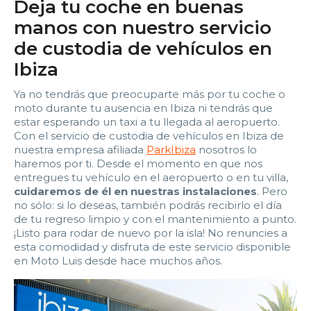
2:00
2:30
3:00
3:30
Deja tu coche en buenas
manos con nuestro servicio
4:00
4:30
5:00
5:30
de custodia de vehículos en
Ibiza
6:00
6:30
7:00
7:30
Ya no tendrás que preocuparte más por tu coche o
8:00
8:30
9:00
9:30
moto durante tu ausencia en Ibiza ni tendrás que
estar esperando un taxi a tu llegada al aeropuerto.
10:00
10:30
11:00
11:30
Con el servicio de custodia de vehículos en Ibiza de
nuestra empresa afiliada
ParkIbiza
nosotros lo
12:00
12:30
13:00
13:30
haremos por ti. Desde el momento en que nos
entregues tu vehículo en el aeropuerto o en tu villa,
cuidaremos de él en nuestras instalaciones
. Pero
14:00
14:30
15:00
15:30
no sólo: si lo deseas, también podrás recibirlo el día
de tu regreso limpio y con el mantenimiento a punto.
16:00
16:30
17:00
17:30
¡Listo para rodar de nuevo por la isla! No renuncies a
esta comodidad y disfruta de este servicio disponible
en Moto Luis desde hace muchos años.
18:00
18:30
19:00
19:30
20:00
20:30
21:00
21:30