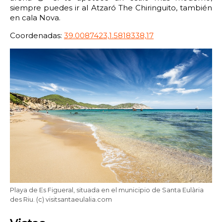
siempre puedes ir al Atzaró The Chiringuito, también
22:00
22:30
23:00
23:30
en cala Nova.
Edad:
Coordenadas:
39.0087423,1.5818338,17
Promo code:
Reservar
Playa de Es Figueral, situada en el municipio de Santa Eulària
des Riu. (c) visitsantaeulalia.com