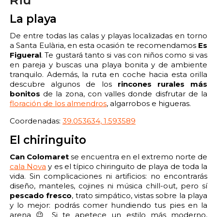
2:00
2:30
3:00
3:30
La playa
4:00
4:30
5:00
5:30
De entre todas las calas y playas localizadas en torno
a Santa Eulària, en esta ocasión te recomendamos
Es
6:00
6:30
7:00
7:30
Figueral
. Te gustará tanto si vas con niños como si vas
en pareja y buscas una playa bonita y de ambiente
8:00
8:30
9:00
9:30
tranquilo. Además, la ruta en coche hacia esta orilla
descubre algunos de los
rincones rurales más
10:00
10:30
11:00
11:30
bonitos
de la zona, con valles donde disfrutar de la
floración de los almendros
, algarrobos e higueras.
12:00
12:30
13:00
13:30
Coordenadas:
39.053634, 1.593589
14:00
14:30
15:00
15:30
El chiringuito
Can Colomaret
se encuentra en el extremo norte de
16:00
16:30
17:00
17:30
cala Nova
y es el típico chiringuito de playa de toda la
vida. Sin complicaciones ni artificios: no encontrarás
18:00
18:30
19:00
19:30
diseño, manteles, cojines ni música chill-out, pero sí
pescado fresco
, trato simpático, vistas sobre la playa
20:00
20:30
21:00
21:30
y lo mejor: podrás comer hundiendo tus pies en la
arena 😉 Si te apetece un estilo más moderno,