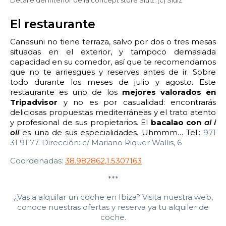
Detalle del interior de la concept store Sluiz. (c) Sluiz
El restaurante
Canasuni no tiene terraza, salvo por dos o tres mesas
situadas en el exterior, y tampoco demasiada
capacidad en su comedor, así que te recomendamos
que no te arriesgues y reserves antes de ir. Sobre
todo durante los meses de julio y agosto. Este
restaurante es uno de los
mejores valorados en
Tripadvisor
y no es por casualidad: encontrarás
deliciosas propuestas mediterráneas y el trato atento
y profesional de sus propietarios. El
bacalao con
al i
oli
es una de sus especialidades. Uhmmm… Tel.:
971
31 91 77. Dirección: c/
Mariano Riquer Wallis, 6
Coordenadas:
38.982862,1.5307163
***
¿Vas a alquilar un coche en Ibiza? Visita nuestra web,
conoce nuestras ofertas y reserva ya tu alquiler de
coche.