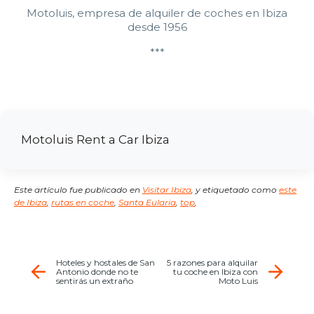
Motoluis, empresa de alquiler de coches en Ibiza
desde 1956
***
Motoluis Rent a Car Ibiza
Este artículo fue publicado en
Visitar Ibiza
,
y etiquetado como
este
de Ibiza
,
rutas en coche
,
Santa Eularia
,
top
,
Hoteles y hostales de San
5 razones para alquilar
Antonio donde no te
tu coche en Ibiza con
sentirás un extraño
Moto Luis