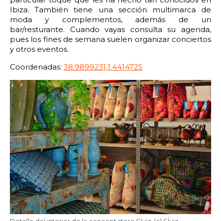
Ibiza. También tiene una sección multimarca de
moda y complementos, además de un
bar/resturante. Cuando vayas consulta su agenda,
pues los fines de semana suelen organizar conciertos
y otros eventos.
Coordenadas:
38.9899231,1.4414725