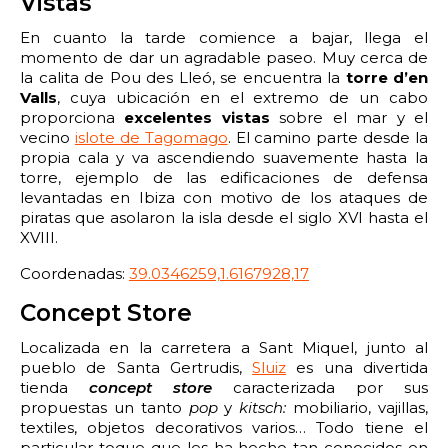
Vistas
En cuanto la tarde comience a bajar, llega el
momento de dar un agradable paseo. Muy cerca de
la calita de Pou des Lleó, se encuentra la
torre d’en
Valls
, cuya ubicación en el extremo de un cabo
proporciona
excelentes vistas
sobre el mar y el
vecino
islote de Tagomago
. El camino parte desde la
propia cala y va ascendiendo suavemente hasta la
torre, ejemplo de las edificaciones de defensa
levantadas en Ibiza con motivo de los ataques de
piratas que asolaron la isla desde el siglo XVI hasta el
XVIII.
Coordenadas:
39.0346259,1.6167928,17
Concept Store
Localizada en la carretera a Sant Miquel, junto al
pueblo de Santa Gertrudis,
Sluiz
es una divertida
tienda
concept store
caracterizada por sus
propuestas un tanto
pop
y
kitsch:
mobiliario, vajillas,
textiles, objetos decorativos varios… Todo tiene el
particular toque que les ha hecho tan conocidos en