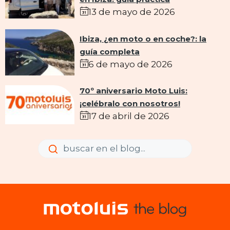
13 de mayo de 2026
Ibiza, ¿en moto o en coche?: la
guía completa
6 de mayo de 2026
70º aniversario Moto Luis:
¡celébralo con nosotros!
17 de abril de 2026
Enviar
Enviar