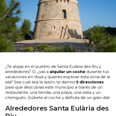
14:00
14:30
15:00
15:30
16:00
16:30
17:00
17:30
18:00
18:30
19:00
19:30
20:00
20:30
21:00
21:30
22:00
22:30
23:00
23:30
Devolver vehículo:
¿Te alojas en el pueblo de Santa Eulària des Riu y
alrededores? O, ¿vas a
alquilar un coche
durante tus
Fecha y hora devolución:
vacaciones en Ibiza y quieres explorar esta zona de la
isla? Sea cual sea la razón, te damos
5 direcciones
para que descubras este municipio a través de un
restaurante, una tienda, una playa, una visita y un
chiringuito.
¡Súbete al coche y disfruta de un gran día!
0:00
0:30
1:00
1:30
Alrededores Santa Eulària des
Riu