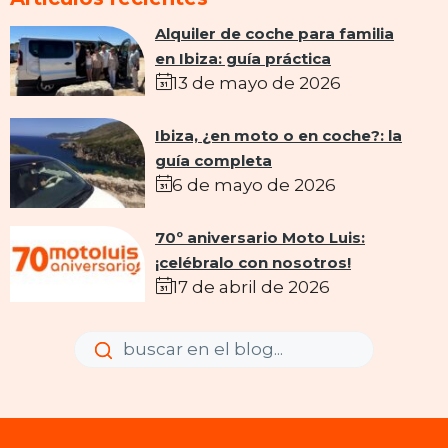
Alquiler de coche para familia
en Ibiza: guía práctica
13 de mayo de 2026
Ibiza, ¿en moto o en coche?: la
guía completa
6 de mayo de 2026
70º aniversario Moto Luis:
¡celébralo con nosotros!
17 de abril de 2026
Enviar
Enviar