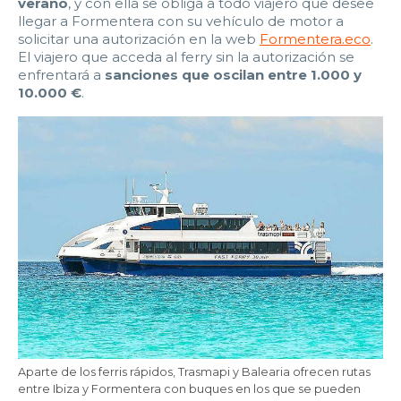
verano
, y con ella se obliga a todo viajero que desee
22:00
22:30
23:00
23:30
llegar a Formentera con su vehículo de motor a
solicitar una autorización en la web
Formentera.eco
.
Edad:
El viajero que acceda al ferry sin la autorización se
enfrentará a
sanciones que oscilan entre 1.000 y
10.000 €
.
Promo code:
Reservar
Aparte de los ferris rápidos, Trasmapi y Balearia ofrecen rutas
entre Ibiza y Formentera con buques en los que se pueden