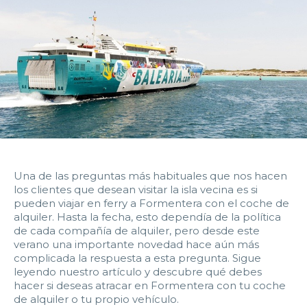
14:00
14:30
15:00
15:30
16:00
16:30
17:00
17:30
18:00
18:30
19:00
19:30
20:00
20:30
21:00
21:30
22:00
22:30
23:00
23:30
Devolver vehículo:
Una de las preguntas más habituales que nos hacen
los clientes que desean visitar la isla vecina es si
Fecha y hora devolución:
pueden viajar en ferry a Formentera con el coche de
alquiler. Hasta la fecha, esto dependía de la política
de cada compañía de alquiler, pero desde este
verano una importante novedad hace aún más
complicada la respuesta a esta pregunta.
Sigue
leyendo nuestro artículo y descubre qué debes
0:00
0:30
1:00
1:30
hacer si deseas atracar en Formentera con tu coche
de alquiler o tu propio vehículo.