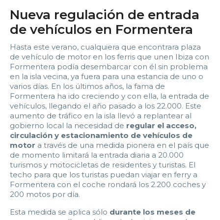
2:00
2:30
3:00
3:30
Nueva regulación de entrada
4:00
4:30
5:00
5:30
de vehículos en Formentera
6:00
6:30
7:00
7:30
Hasta este verano, cualquiera que encontrara plaza
de vehículo de motor en los ferris que unen Ibiza con
Formentera podía desembarcar con él sin problema
8:00
8:30
9:00
9:30
en la isla vecina, ya fuera para una estancia de uno o
varios días. En los últimos años, la fama de
10:00
10:30
11:00
11:30
Formentera ha ido creciendo y con ella, la entrada de
vehículos, llegando el año pasado a los 22.000. Este
12:00
12:30
13:00
13:30
aumento de tráfico en la isla llevó a replantear al
gobierno local la necesidad de
regular el acceso,
circulación y estacionamiento de vehículos de
14:00
14:30
15:00
15:30
motor
a través de una medida pionera en el país que
de momento limitará la entrada diaria a 20.000
16:00
16:30
17:00
17:30
turismos y motocicletas de residentes y turistas. El
techo para que los turistas puedan viajar en ferry a
Formentera con el coche rondará los 2.200 coches y
18:00
18:30
19:00
19:30
200 motos por día.
20:00
20:30
21:00
21:30
Esta medida se aplica sólo
durante los meses de