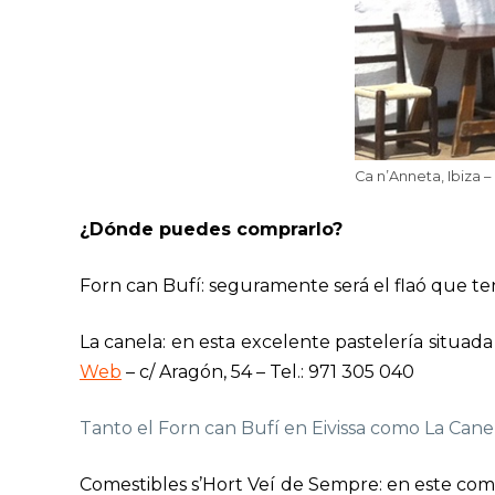
Ca n’Anneta, Ibiza –
¿Dónde puedes comprarlo?
Forn can Bufí: seguramente será el
flaó
que ten
La canela: en esta excelente pastelería situada 
Web
– c/ Aragón, 54 – Tel.: 971 305 040
Tanto el Forn can Bufí en Eivissa como La Ca
Comestibles s’Hort Veí de Sempre: en este come