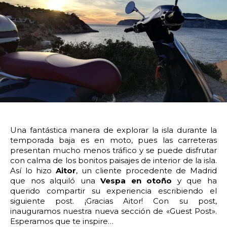
14:00
14:30
15:00
15:30
16:00
16:30
17:00
17:30
18:00
18:30
19:00
19:30
20:00
20:30
21:00
21:30
22:00
22:30
23:00
23:30
Devolver vehículo:
Una fantástica manera de explorar la isla durante la
temporada baja es en moto, pues las carreteras
Fecha y hora devolución:
presentan mucho menos tráfico y se puede disfrutar
con calma de los bonitos paisajes de interior de la isla.
Así lo hizo
Aitor
, un cliente procedente de Madrid
que nos alquiló una
Vespa en otoño
y que ha
querido compartir su experiencia escribiendo el
siguiente post.
¡Gracias Aitor! Con su post,
0:00
0:30
1:00
1:30
inauguramos nuestra nueva sección de «Guest Post».
Esperamos que te inspire…