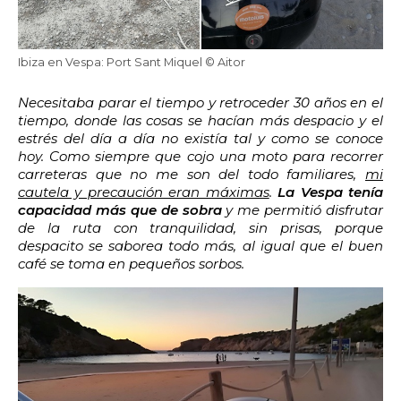
22:00
22:30
23:00
23:30
Edad:
Ibiza en Vespa: Port Sant Miquel © Aitor
Necesitaba parar el tiempo y retroceder 30 años en el
Promo code:
tiempo, donde las cosas se hacían más despacio y el
estrés del día a día no existía tal y como se conoce
hoy. Como siempre que cojo una moto para recorrer
Reservar
carreteras que no me son del todo familiares,
mi
cautela y precaución eran máximas
.
La Vespa tenía
capacidad más que de sobra
y me permitió disfrutar
de la ruta con tranquilidad, sin prisas, porque
despacito se saborea todo más, al igual que el buen
café se toma en pequeños sorbos.