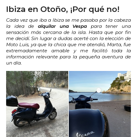
2:00
2:30
3:00
3:30
Ibiza en Otoño, ¡Por qué no!
4:00
4:30
5:00
5:30
Cada vez que iba a Ibiza se me pasaba por la cabeza
la idea de
alquilar una Vespa
para tener una
6:00
6:30
7:00
7:30
sensación más cercana de la isla. Hasta que por fin
me decidí.
Sin lugar a dudas acerté con la elección de
8:00
8:30
9:00
9:30
Moto Luis, ya que la chica que me atendió, Marta, fue
extremadamente amable y me facilitó toda la
información relevante para la pequeña aventura de
10:00
10:30
11:00
11:30
un día.
12:00
12:30
13:00
13:30
14:00
14:30
15:00
15:30
16:00
16:30
17:00
17:30
18:00
18:30
19:00
19:30
20:00
20:30
21:00
21:30