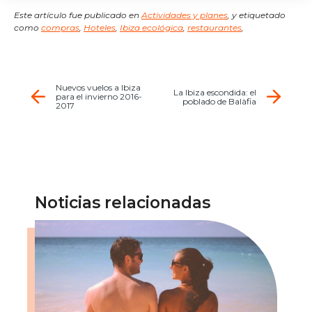
Este artículo fue publicado en
Actividades y planes
,
y etiquetado
como
compras
,
Hoteles
,
Ibiza ecológica
,
restaurantes
,
Nuevos vuelos a Ibiza
La Ibiza escondida: el
para el invierno 2016-
poblado de Balàfia
2017
Noticias relacionadas