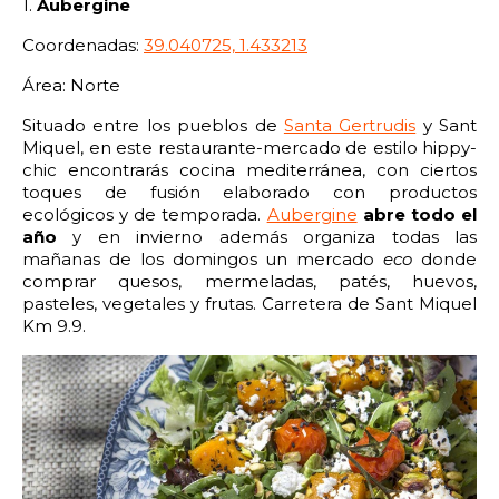
2:00
2:30
3:00
3:30
1.
Aubergine
Coordenadas:
39.040725, 1.433213
4:00
4:30
5:00
5:30
Área: Norte
6:00
6:30
7:00
7:30
Situado entre los pueblos de
Santa Gertrudis
y Sant
Miquel, en este restaurante-mercado de estilo hippy-
8:00
8:30
9:00
9:30
chic encontrarás cocina mediterránea, con ciertos
toques de fusión elaborado con productos
10:00
10:30
11:00
11:30
ecológicos y de temporada.
Aubergine
abre todo el
año
y en invierno además organiza todas las
mañanas de los domingos un mercado
eco
donde
12:00
12:30
13:00
13:30
comprar quesos, mermeladas, patés, huevos,
pasteles, vegetales y frutas. Carretera de Sant Miquel
14:00
14:30
15:00
15:30
Km 9.9.
16:00
16:30
17:00
17:30
18:00
18:30
19:00
19:30
20:00
20:30
21:00
21:30