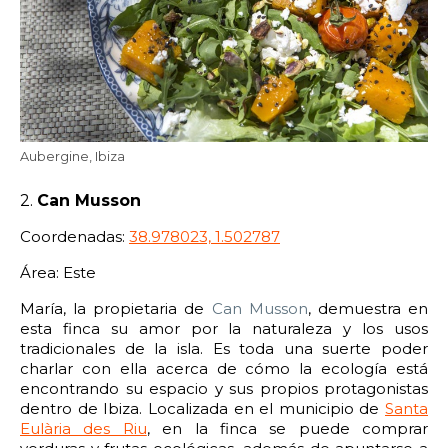
22:00
22:30
23:00
23:30
Edad:
Promo code:
Aubergine, Ibiza
Reservar
2.
Can Musson
Coordenadas:
38.978023, 1.502787
Área: Este
María, la propietaria de
Can Musson
, demuestra en
esta finca su amor por la naturaleza y los usos
tradicionales de la isla. Es toda una suerte poder
charlar con ella acerca de cómo la ecología está
encontrando su espacio y sus propios protagonistas
dentro de Ibiza. Localizada en el municipio de
Santa
Eulària des Riu
, en la finca se puede comprar