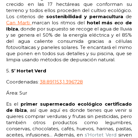
crecido en las 17 hectáreas que conforman su
terreno y todos ellos proceden del cultivo ecológico.
Los criterios de
sostenibilidad y permacultura
de
Can Marti
marcan los ritmos del
hotel más
eco
de
Ibiza
, donde por supuesto se
recoge el agua de lluvia
y se genera el
50% de la energía eléctrica y el 85%
del agua caliente consumida gracias a células
fotovoltaicas y paneles solares. Te encantará el mimo
que ponen en todos sus detalles y su
piscina, que se
limpia usando métodos de depuración natural.
5.
S’ Hortet Verd
Coordenadas:
38.891153,1.396728
Área: Sur
Es el
primer supermecado ecológico certificado
de Ibiza
, así que aquí es donde tienes que venir si
quieres comprar verduras y frutas sin pesticidas, pero
también otros productos como legumbres,
conservas, chocolates, cafés, huevos, harinas, pastas,
aceites, infusiones… Además, en
s’Hortet Verd
sirven