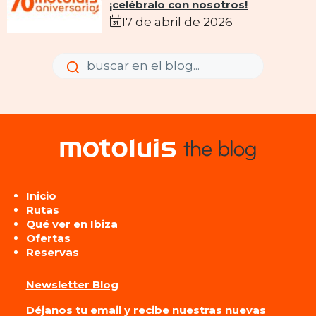
¡celébralo con nosotros!
17 de abril de 2026
Enviar
Enviar
Inicio
Rutas
Qué ver en Ibiza
Ofertas
Reservas
Newsletter Blog
Déjanos tu email y recibe nuestras nuevas