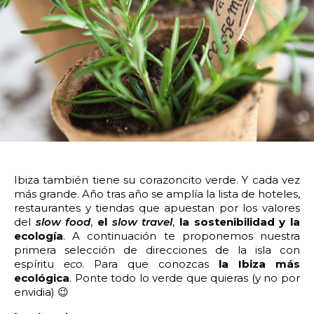
14:00
14:30
15:00
15:30
16:00
16:30
17:00
17:30
18:00
18:30
19:00
19:30
20:00
20:30
21:00
21:30
22:00
22:30
23:00
23:30
Devolver vehículo:
Ibiza también tiene su corazoncito verde. Y cada vez
más grande. Año tras año se amplía la lista de hoteles,
Fecha y hora devolución:
restaurantes y tiendas que apuestan por los valores
del
slow food
,
el
slow travel
,
la
sostenibilidad y la
ecología
. A continuación te proponemos nuestra
primera selección de direcciones de la isla con
espíritu
eco
.
Para que conozcas
la Ibiza más
ecológica
. Ponte todo lo verde que quieras (y no por
0:00
0:30
1:00
1:30
envidia) 😉