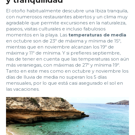
2:00
2:30
3:00
3:30
El otoño habitualmente descubre una Ibiza tranquila,
4:00
4:30
5:00
5:30
con numerosos restaurantes abiertos y un clima muy
agradable que permite excursiones en la naturaleza,
6:00
6:30
7:00
7:30
paseos, visitas culturales e incluso fabulosos
momentos en la playa. Las
temperaturas de media
en octubre son de 23º de máxima y mínima de 15º,
8:00
8:30
9:00
9:30
mientras que en noviembre alcanzan los 19º de
máxima y 11º de mínima. Y si prefieres septiembre,
10:00
10:30
11:00
11:30
has de tener en cuenta que las temperaturas son aún
más veraniegas, con máximas de 27º y mínima 19º.
12:00
12:30
13:00
13:30
Tanto en este mes como en octubre y noviembre los
días de lluvia de media no superan los 5 días
mensuales, por lo que está casi asegurado el sol en
14:00
14:30
15:00
15:30
las vacaciones.
16:00
16:30
17:00
17:30
18:00
18:30
19:00
19:30
20:00
20:30
21:00
21:30