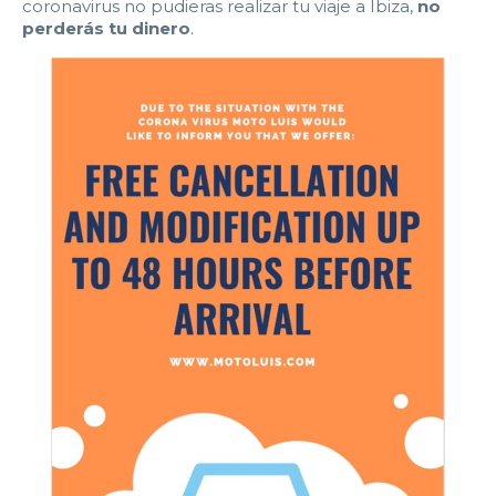
coronavirus no pudieras realizar tu viaje a Ibiza,
no
perderás tu dinero
.