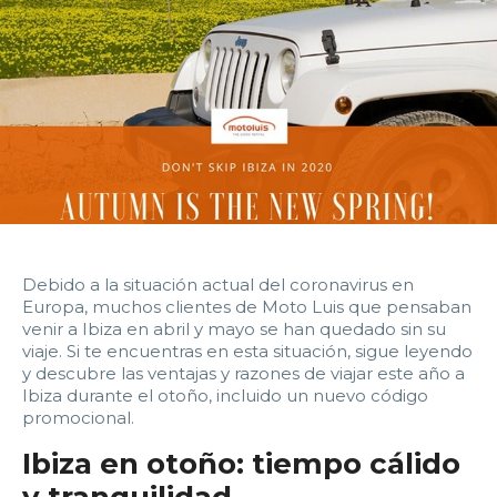
14:00
14:30
15:00
15:30
16:00
16:30
17:00
17:30
18:00
18:30
19:00
19:30
20:00
20:30
21:00
21:30
22:00
22:30
23:00
23:30
Devolver vehículo:
Debido a la situación actual del coronavirus en
Europa, muchos clientes de Moto Luis que pensaban
Fecha y hora devolución:
venir a Ibiza en abril y mayo se han quedado sin su
viaje. Si te encuentras en esta situación, sigue leyendo
y descubre las ventajas y razones de viajar este año a
Ibiza durante el otoño, incluido un nuevo código
promocional.
0:00
0:30
1:00
1:30
Ibiza en otoño: tiempo cálido
y tranquilidad