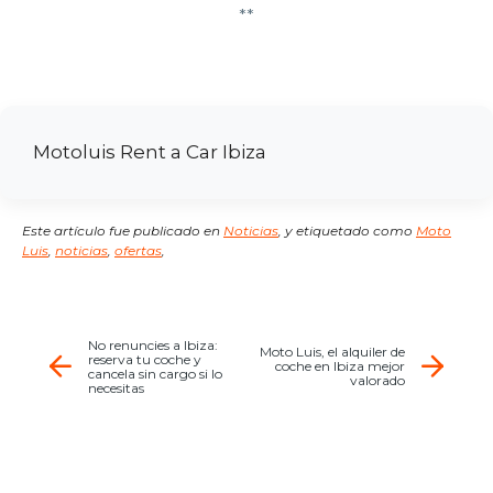
**
Motoluis Rent a Car Ibiza
Este artículo fue publicado en
Noticias
,
y etiquetado como
Moto
Luis
,
noticias
,
ofertas
,
No renuncies a Ibiza:
Moto Luis, el alquiler de
reserva tu coche y
coche en Ibiza mejor
cancela sin cargo si lo
valorado
necesitas