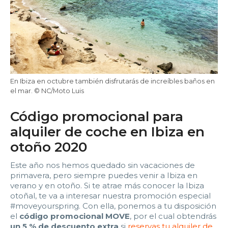
22:00
22:30
23:00
23:30
Edad:
Promo code:
En Ibiza en octubre también disfrutarás de increíbles baños en
el mar. © NC/Moto Luis
Reservar
Código promocional para
alquiler de coche en Ibiza en
otoño 2020
Este año nos hemos quedado sin vacaciones de
primavera, pero siempre puedes venir a Ibiza en
verano y en otoño. Si te atrae más conocer la Ibiza
otoñal, te va a interesar nuestra promoción especial
#moveyourspring. Con ella, ponemos a tu disposición
el
código promocional MOVE
, por el cual obtendrás
un 5 % de descuento extra
si
reservas tu alquiler de