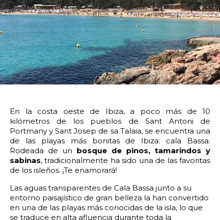
14:00
14:30
15:00
15:30
16:00
16:30
17:00
17:30
18:00
18:30
19:00
19:30
20:00
20:30
21:00
21:30
22:00
22:30
23:00
23:30
En la costa oeste de Ibiza, a poco más de 10
Devolver vehículo:
kilómetros de los pueblos de Sant Antoni de
Portmany y Sant Josep de sa Talaia, se encuentra una
de las playas más bonitas de Ibiza: cala Bassa.
Fecha y hora devolución:
Rodeada de un
bosque de pinos, tamarindos y
sabinas
, tradicionalmente ha sido una de las favoritas
de los isleños. ¡Te enamorará!
Las aguas transparentes de Cala Bassa junto a su
0:00
0:30
1:00
1:30
entorno paisajístico de gran belleza la han convertido
en una de las playas más conocidas de la isla, lo que
se traduce en alta afluencia durante toda la