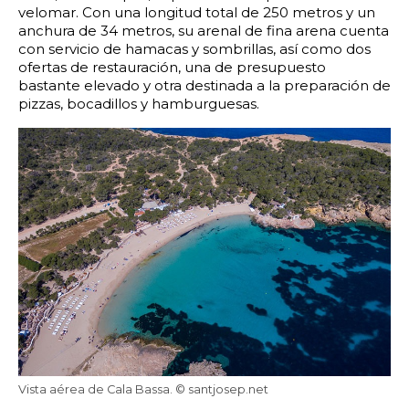
velomar. Con una longitud total de 250 metros y un
22:00
22:30
23:00
23:30
anchura de 34 metros, su arenal de fina arena cuenta
con servicio de hamacas y sombrillas, así como dos
Edad:
ofertas de restauración, una de presupuesto
bastante elevado y otra destinada a la preparación de
pizzas, bocadillos y hamburguesas.
Promo code:
Reservar
Vista aérea de Cala Bassa. © santjosep.net