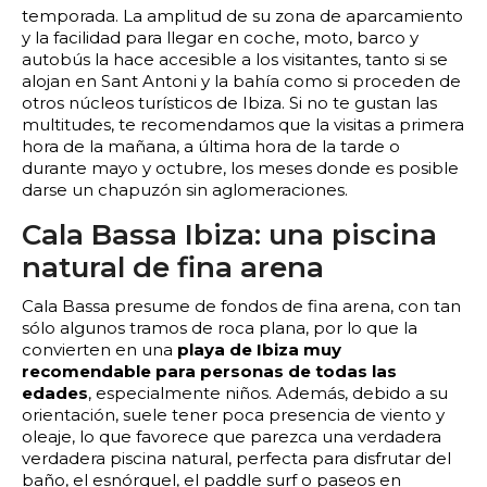
2:00
2:30
3:00
3:30
temporada. La amplitud de su zona de aparcamiento
y la facilidad para llegar en coche, moto, barco y
4:00
4:30
5:00
5:30
autobús la hace accesible a los visitantes, tanto si se
alojan en Sant Antoni y la bahía como si proceden de
6:00
6:30
7:00
7:30
otros núcleos turísticos de Ibiza. Si no te gustan las
multitudes, te recomendamos que la visitas a primera
hora de la mañana, a última hora de la tarde o
8:00
8:30
9:00
9:30
durante mayo y octubre, los meses donde es posible
darse un chapuzón sin aglomeraciones.
10:00
10:30
11:00
11:30
Cala Bassa Ibiza: una piscina
12:00
12:30
13:00
13:30
natural de fina arena
Cala Bassa presume de fondos de fina arena, con tan
14:00
14:30
15:00
15:30
sólo algunos tramos de roca plana, por lo que la
convierten en una
playa de Ibiza muy
16:00
16:30
17:00
17:30
recomendable para personas de todas las
edades
, especialmente niños. Además, debido a su
18:00
18:30
19:00
19:30
orientación, suele tener poca presencia de viento y
oleaje, lo que favorece que parezca una verdadera
verdadera piscina natural, perfecta para disfrutar del
20:00
20:30
21:00
21:30
baño, el esnórquel, el paddle surf o paseos en