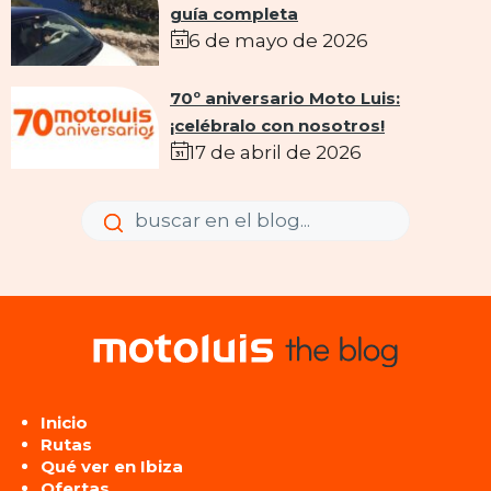
guía completa
6 de mayo de 2026
70º aniversario Moto Luis:
¡celébralo con nosotros!
17 de abril de 2026
Enviar
Enviar
Inicio
Rutas
Qué ver en Ibiza
Ofertas