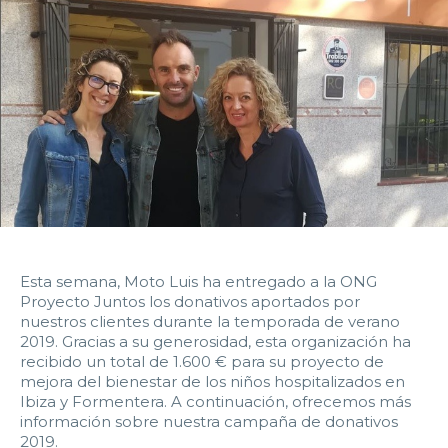
14:00
14:30
15:00
15:30
16:00
16:30
17:00
17:30
18:00
18:30
19:00
19:30
20:00
20:30
21:00
21:30
22:00
22:30
23:00
23:30
Devolver vehículo:
Esta semana, Moto Luis ha entregado a la ONG
Fecha y hora devolución:
Proyecto Juntos los donativos aportados por
nuestros clientes durante la temporada de verano
2019. Gracias a su generosidad, esta organización ha
recibido un total de 1.600 € para su proyecto de
mejora del bienestar de los niños hospitalizados en
0:00
0:30
1:00
1:30
Ibiza y Formentera.
A continuación, ofrecemos más
información sobre nuestra campaña de donativos
2019.