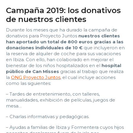
2:00
2:30
3:00
3:30
Campaña 2019: los donativos
4:00
4:30
5:00
5:30
de nuestros clientes
6:00
6:30
7:00
7:30
Durante los meses que ha durado la campaña de
donativos para Proyecto Juntos
nuestros clientes
han aportado un total de 800 euros gracias a las
8:00
8:30
9:00
9:30
donaciones individuales de 10 €
que incluyeron en
la reserva de alquiler de coche para sus vacaciones
10:00
10:30
11:00
11:30
en Ibiza. Con ello, han colaborado en mejorar el
bienestar de los niños hospitalizados en el
hospital
12:00
12:30
13:00
13:30
público de Can Misses
gracias al trabajo que realiza
la
ONG Proyecto Juntos
, el cual incluye acciones
como las siguientes:
14:00
14:30
15:00
15:30
– Tardes de entretenimiento, con talleres,
16:00
16:30
17:00
17:30
manualidades, exhibición de películas, juegos de
mesa…
18:00
18:30
19:00
19:30
– Charlas informativas y pedagógicas.
20:00
20:30
21:00
21:30
– Ayudas a familias de Ibiza y Formentera cuyos hijos