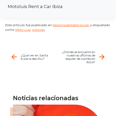
Motoluis Rent a Car Ibiza
Este artículo fue publicado en
Responsabilidad social
,
y etiquetado
como
Moto Luis
,
noticias
,
¿Dónde se encuentran
¿Qué ver en Santa
nuestras oficinas de
Eulària des Riu?
alquiler de coches en
Ibiza?
Noticias relacionadas