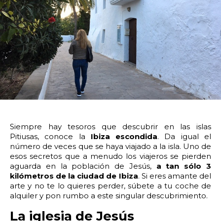
14:00
14:30
15:00
15:30
16:00
16:30
17:00
17:30
18:00
18:30
19:00
19:30
20:00
20:30
21:00
21:30
22:00
22:30
23:00
23:30
Devolver vehículo:
Siempre hay tesoros que descubrir en las islas
Pitiusas, conoce la
Ibiza escondida
. Da igual el
Fecha y hora devolución:
número de veces que se haya viajado a la isla. Uno de
esos secretos que a menudo los viajeros se pierden
aguarda en la población de Jesús,
a tan sólo 3
kilómetros de la ciudad de Ibiza
. Si eres amante del
arte y no te lo quieres perder, súbete a tu coche de
alquiler y pon rumbo a este singular descubrimiento.
0:00
0:30
1:00
1:30
La iglesia de Jesús