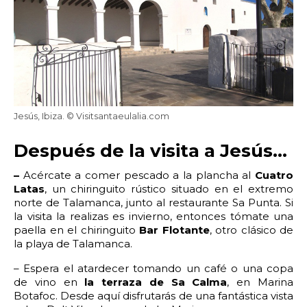
22:00
22:30
23:00
23:30
Edad:
Promo code:
Jesús, Ibiza. © Visitsantaeulalia.com
Reservar
Después de la visita a Jesús…
–
Acércate a comer pescado a la plancha al
Cuatro
Latas
, un chiringuito rústico situado en el extremo
norte de Talamanca, junto al restaurante Sa Punta. Si
la visita la realizas es invierno, entonces tómate una
paella en el chiringuito
Bar Flotante
, otro clásico de
la playa de Talamanca.
– Espera el atardecer tomando un café o una copa
de vino en
la terraza de Sa Calma
, en Marina
Botafoc. Desde aquí disfrutarás de una fantástica vista