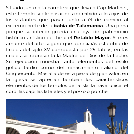
2:00
2:30
3:00
3:30
Situado junto a la carretera que lleva a Cap Martinet,
este templo suele pasar desapercibido a los ojos de
4:00
4:30
5:00
5:30
los visitantes que pasan junto a él de camino al
extremo norte de la
bahía de Talamanca
. Una pena
6:00
6:30
7:00
7:30
porque su interior guarda una joya del patrimonio
histórico artístico de Ibiza: el
Retablo Mayor
. Si eres
8:00
8:30
9:00
9:30
amante del arte seguro que apreciarás esta obra de
finales del siglo XV compuesta por 25 tablas, en las
cuales se representa la Madre de Dios de la Leche.
10:00
10:30
11:00
11:30
Su ejecución muestra tanto elementos del estilo
gótico tardío como del renacimiento italiano del
12:00
12:30
13:00
13:30
Cinquecento. Más allá de esta pieza de gran valor, en
la iglesia se aprecian también los característicos
14:00
14:30
15:00
15:30
elementos de los templos de la isla: la nave única, el
coro, las capillas laterales y el
porxo
o porche.
16:00
16:30
17:00
17:30
18:00
18:30
19:00
19:30
20:00
20:30
21:00
21:30