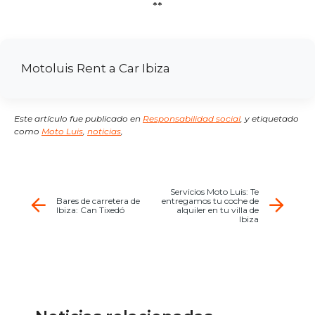
**
Motoluis Rent a Car Ibiza
Este artículo fue publicado en
Responsabilidad social
,
y etiquetado
como
Moto Luis
,
noticias
,
Servicios Moto Luis: Te
Bares de carretera de
entregamos tu coche de
Ibiza: Can Tixedó
alquiler en tu villa de
Ibiza