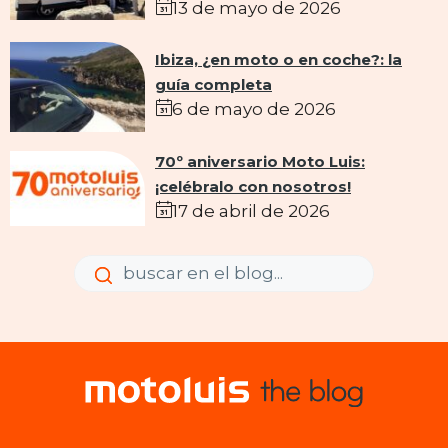
13 de mayo de 2026
Ibiza, ¿en moto o en coche?: la
guía completa
6 de mayo de 2026
70º aniversario Moto Luis:
¡celébralo con nosotros!
17 de abril de 2026
Enviar
Enviar