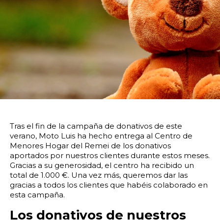
14:00
14:30
15:00
15:30
16:00
16:30
17:00
17:30
18:00
18:30
19:00
19:30
20:00
20:30
21:00
21:30
22:00
22:30
23:00
23:30
Devolver vehículo:
Tras el fin de la campaña de donativos de este
verano, Moto Luis ha hecho entrega al Centro de
Fecha y hora devolución:
Menores Hogar del Remei de los donativos
aportados por nuestros clientes durante estos meses.
Gracias a su generosidad, el centro ha recibido un
total de 1.000 €.
Una vez más, queremos dar las
gracias a todos los clientes que habéis colaborado en
esta campaña.
0:00
0:30
1:00
1:30
Los donativos de nuestros