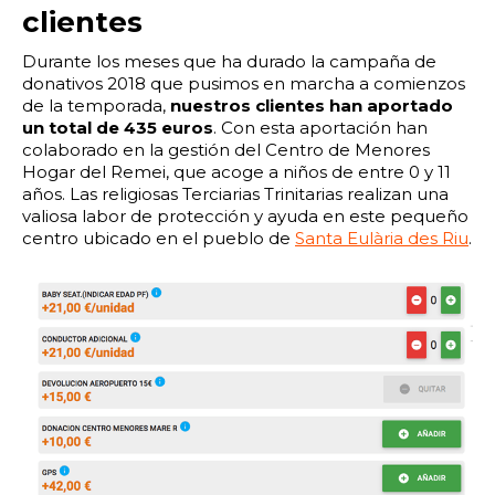
2:00
2:30
3:00
3:30
clientes
4:00
4:30
5:00
5:30
Durante los meses que ha durado la campaña de
donativos 2018 que pusimos en marcha a comienzos
6:00
6:30
7:00
7:30
de la temporada,
nuestros clientes han aportado
un total de 435 euros
. Con esta aportación han
colaborado en la gestión del Centro de Menores
8:00
8:30
9:00
9:30
Hogar del Remei, que acoge a niños de entre 0 y 11
años. Las religiosas Terciarias Trinitarias realizan una
10:00
10:30
11:00
11:30
valiosa labor de protección y ayuda en este pequeño
centro ubicado en el pueblo de
Santa Eulària des Riu
.
12:00
12:30
13:00
13:30
14:00
14:30
15:00
15:30
16:00
16:30
17:00
17:30
18:00
18:30
19:00
19:30
20:00
20:30
21:00
21:30