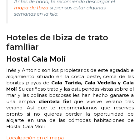
2:00
2:30
3:00
3:30
Antes de nada, te recomiendo descargar el
mapa de Ibiza
si piensas estar algunas
semanas en la isla.
4:00
4:30
5:00
5:30
6:00
6:30
7:00
7:30
Hoteles de Ibiza de trato
8:00
8:30
9:00
9:30
familiar
Hostal Cala Molí
10:00
10:30
11:00
11:30
Inés y Antonio son los propietarios de este agradable
12:00
12:30
13:00
13:30
alojamiento situado en la costa oeste, cerca de las
bonitas playas de
Cala Tarida, Cala Vedella y Cala
14:00
14:30
15:00
15:30
Molí
. Su cariñoso trato y las estupendas vistas sobre el
mar y las colinas boscosas les han hecho ganarse a
una amplia
clientela fiel
que vuelve verano tras
16:00
16:30
17:00
17:30
verano. Así que te recomendamos que reserves
pronto si no quieres perder la oportunidad de
18:00
18:30
19:00
19:30
alojarte en una de las cómodas habitaciones de
Hostal Cala Molí.
20:00
20:30
21:00
21:30
Localización en el mapa