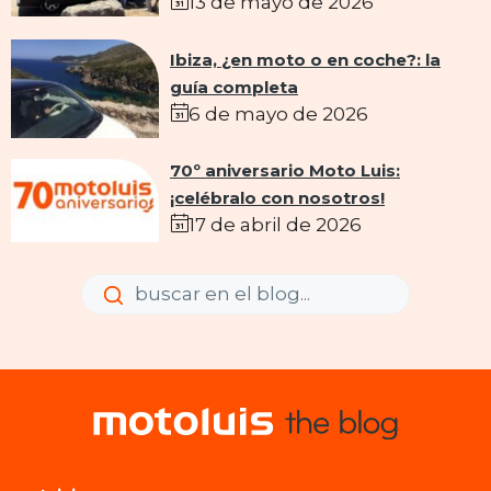
13 de mayo de 2026
Ibiza, ¿en moto o en coche?: la
guía completa
6 de mayo de 2026
70º aniversario Moto Luis:
¡celébralo con nosotros!
17 de abril de 2026
Enviar
Enviar