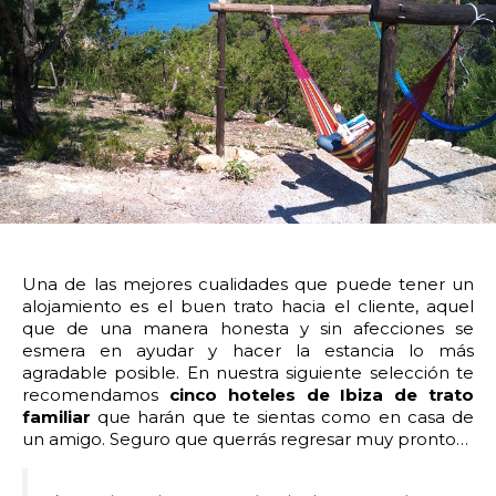
14:00
14:30
15:00
15:30
16:00
16:30
17:00
17:30
18:00
18:30
19:00
19:30
20:00
20:30
21:00
21:30
22:00
22:30
23:00
23:30
Devolver vehículo:
Una de las mejores cualidades que puede tener un
alojamiento es el buen trato hacia el cliente, aquel
Fecha y hora devolución:
que de una manera honesta y sin afecciones se
esmera en ayudar y hacer la estancia lo más
agradable posible. En nuestra siguiente selección te
recomendamos
cinco hoteles de Ibiza de trato
familiar
que harán que te sientas como en casa de
un amigo.
Seguro que querrás regresar muy pronto…
0:00
0:30
1:00
1:30