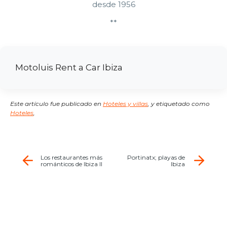
desde 1956
**
Motoluis Rent a Car Ibiza
Este artículo fue publicado en
Hoteles y villas
,
y etiquetado como
Hoteles
,
Los restaurantes más
Portinatx; playas de
románticos de Ibiza II
Ibiza