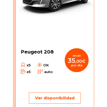
Jeep Wrangler
tu ritmo y nosotros nos encargaremos de ofrecerte
el alquiler seguro y de confianza que todo cliente
Lujo
desea, independientemente de la Ibiza que quiera
Medianos
vivir. Escoge nuestra empresa local de gestión
familiar y disfruta con tranquilidad de las vacaciones.
Monovolúmenes
Estás en buenas manos.
SUV
Tesla
Todoterrenos / 4x4
Peugeot 208
desde
35
,00€
x5
OK
por día
x5
auto
Ver disponibilidad