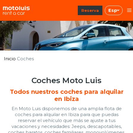
Saltar
Esp
al
Reserva
contenido
Inicio
Coches
Coches Moto Luis
Todos nuestros coches para alquilar
en Ibiza
En Moto Luis disponemos de una amplia flota de
coches para alquilar en Ibiza para que puedas
reservar el vehículo que más se ajuste a tus
vacaciones y necesidades: Jeeps, descapotables,
coches baratos, coches familiares, monovolúmenes,