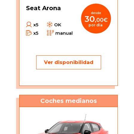
Seat Arona
desde
30
,00€
x5
OK
por día
x5
manual
Ver disponibilidad
Coches medianos