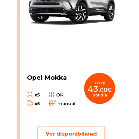
Opel Mokka
desde
43
,00€
x5
OK
por día
x5
manual
Ver disponibilidad