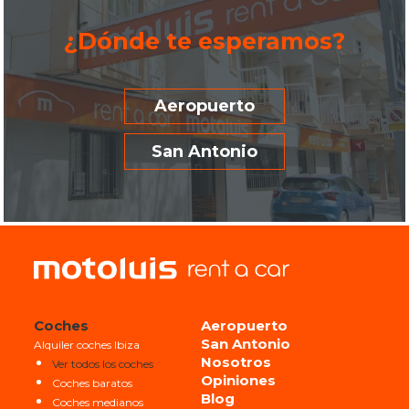
¿Dónde te esperamos?
Aeropuerto
San Antonio
Coches
Aeropuerto
San Antonio
Alquiler coches Ibiza
Nosotros
Ver todos los coches
Opiniones
Coches baratos
Blog
Coches medianos