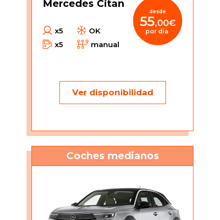
Mercedes Citan
desde
55
,00€
x5
OK
por día
x5
manual
Ver disponibilidad
Coches medianos