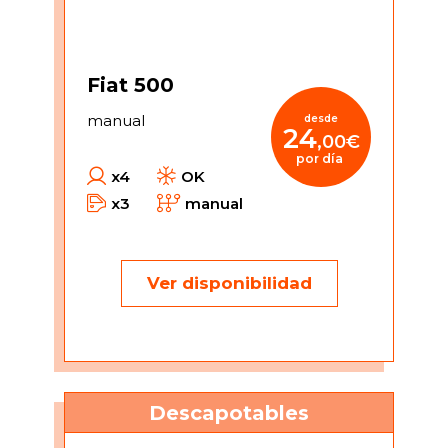
Fiat 500
manual
desde
24
,00€
por día
x4
OK
x3
manual
Ver disponibilidad
Descapotables