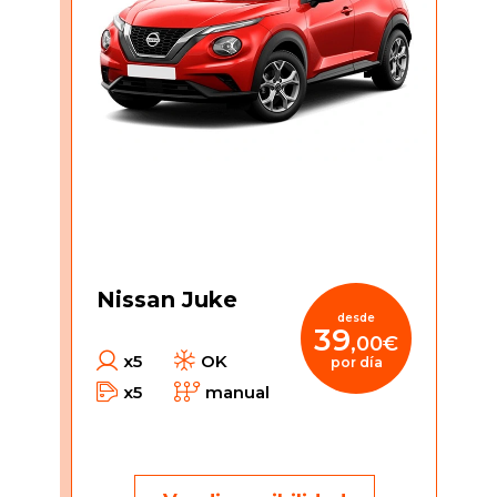
Nissan Juke
desde
39
,00€
x5
OK
por día
x5
manual