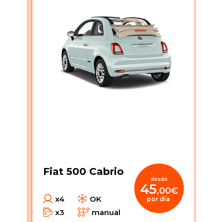
Fiat 500 Cabrio
desde
45
,00€
x4
OK
por día
x3
manual