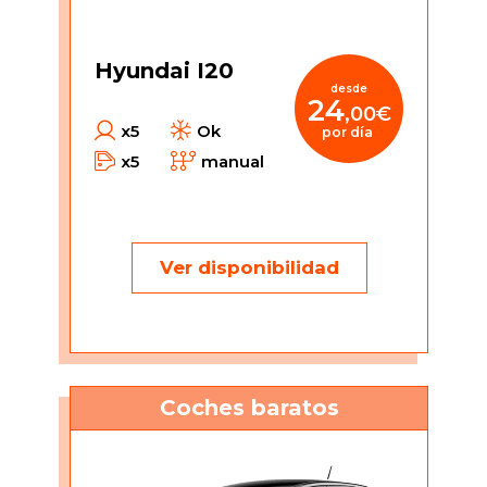
Hyundai I20
desde
24
,00€
x5
Ok
por día
x5
manual
Ver disponibilidad
Coches baratos