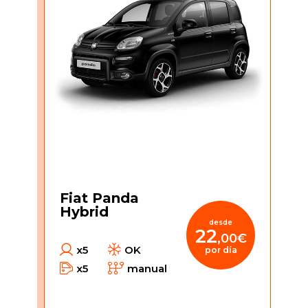
Fiat Panda
Hybrid
desde
22
,00€
x5
OK
por día
x5
manual