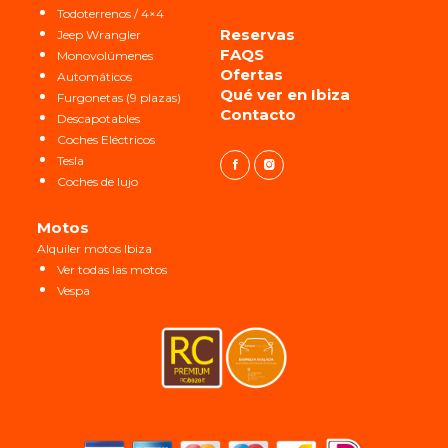
Todoterrenos / 4×4
Reservas
Jeep Wrangler
FAQS
Monovolúmenes
Ofertas
Automáticos
Qué ver en Ibiza
Furgonetas (9 plazas)
Contacto
Descapotables
Coches Eléctricos
Tesla
Coches de lujo
Motos
Alquiler motos Ibiza
Ver todas las motos
Vespa